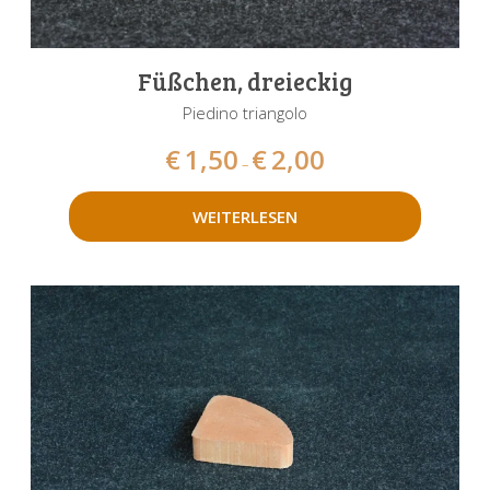
Füßchen, dreieckig
Piedino triangolo
€
1,50
€
2,00
–
WEITERLESEN