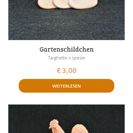
Gartenschildchen
Targhette x spezie
€
3,00
WEITERLESEN