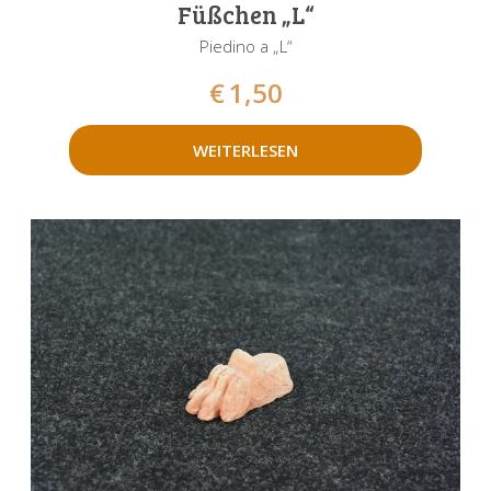
Füßchen „L“
Piedino a „L“
€
1,50
WEITERLESEN