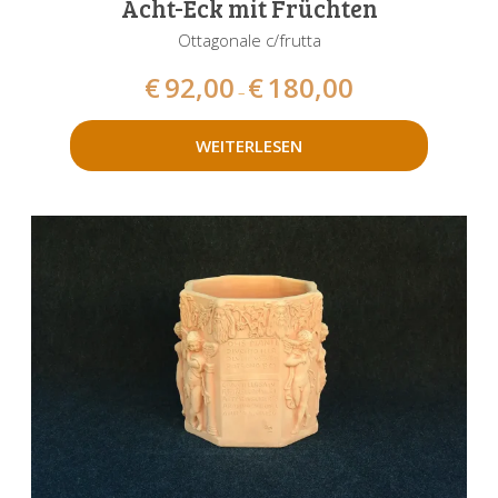
Acht-Eck mit Früchten
Ottagonale c/frutta
€
92,00
€
180,00
–
WEITERLESEN