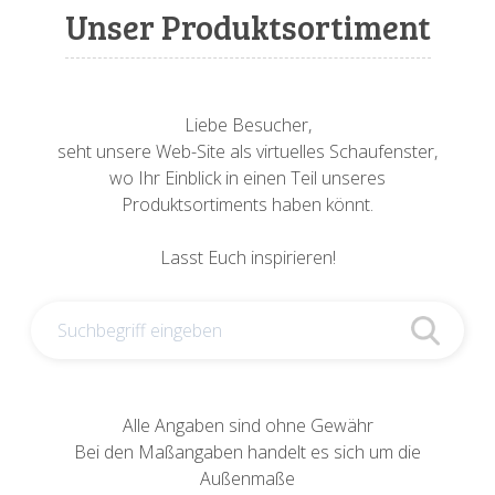
Sonnenuhren
Verschiedene
Sockel + Säulen
Meeresbewohner
Zwiebel- + Knoblauchtöpfe
Unser Produktsortiment
Spardosen
Wandschalen
Tierfiguren
Schildkröten
Verschiedene
Schnecken
Utensilien
Liebe Besucher,
seht unsere Web-Site als virtuelles Schaufenster,
Vögel
Schweine + Wildschweine
wo Ihr Einblick in einen Teil unseres
Produktsortiments haben könnt.
Vogeltränken
Verschiedene
Lasst Euch inspirieren!
Wandtafeln
Vögel
Windlichter
Alle Angaben sind ohne Gewähr
Bei den Maßangaben handelt es sich um die
Außenmaße