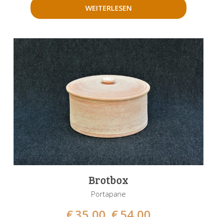
WEITERLESEN
Brotbox
Portapane
€
35,00
€
54,00
–