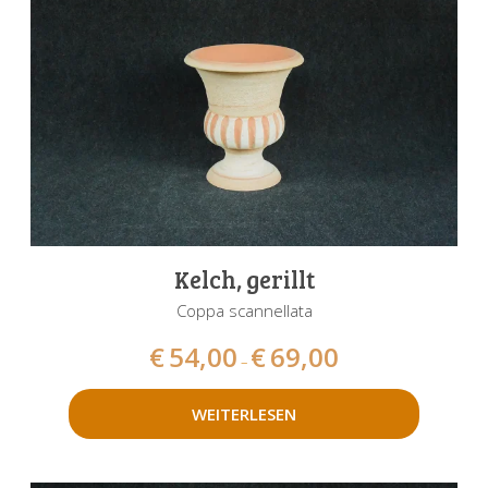
Kelch, gerillt
Coppa scannellata
€
54,00
€
69,00
–
WEITERLESEN