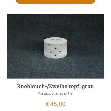
Knoblauch-/Zweibeltopf, grau
Portacipolla/-aglio t.e.
€
45,00