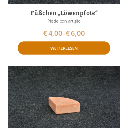
Füßchen „Löwenpfote“
Piede con artiglio
€
4,00
€
6,00
–
WEITERLESEN