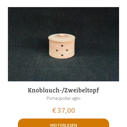
Knoblauch-/Zweibeltopf
Portacipolla/-aglio
€
37,00
WEITERLESEN