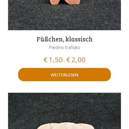
Füßchen, klassisch
Piedino trafilato
€
1,50
€
2,00
–
WEITERLESEN