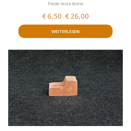
Piede testa leone
€
6,50
€
26,00
–
WEITERLESEN