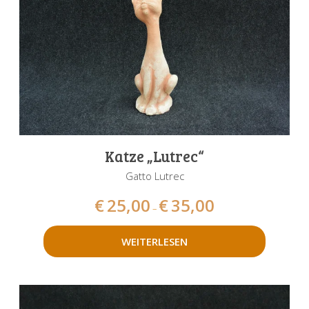
Katze „Lutrec“
Gatto Lutrec
€
25,00
€
35,00
–
WEITERLESEN