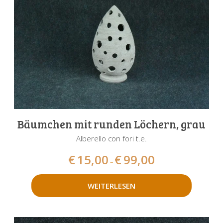
Bäumchen mit runden Löchern, grau
Alberello con fori t.e.
€
15,00
€
99,00
–
WEITERLESEN