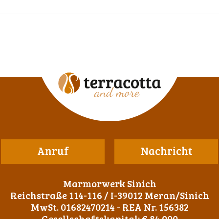
Anruf
Nachricht
Marmorwerk Sinich
Reichstraße 114-116 / I-39012 Meran/Sinich
MwSt. 01682470214 - REA Nr. 156382
Gesellschaftskapital: € 84.000