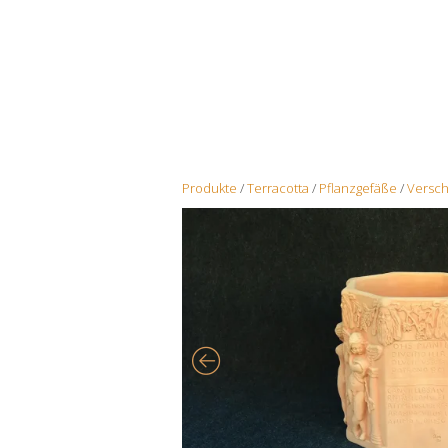
Produkte
/
Terracotta
/
Pflanzgefäße
/
Versc