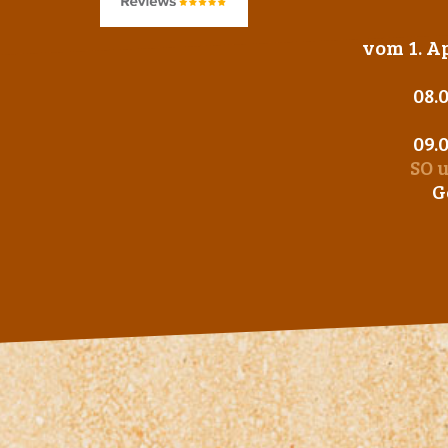
vom 1. Ap
08.
09.
SO 
G