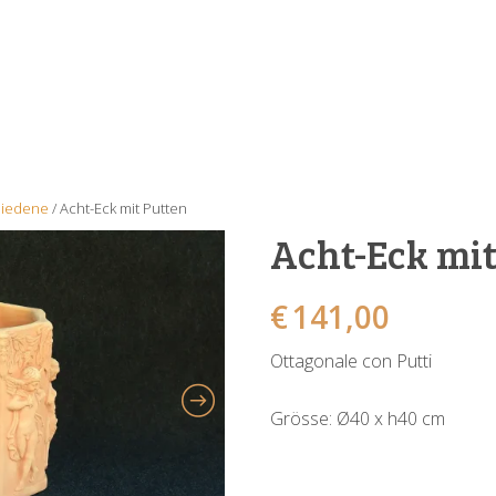
hiedene
/ Acht-Eck mit Putten
Acht-Eck mit
€
141,00
Ottagonale con Putti
Grösse: Ø40 x h40 cm