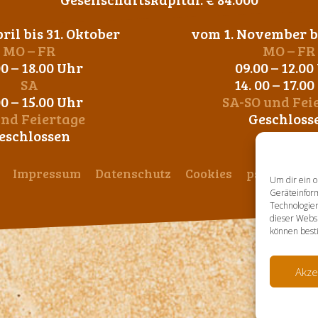
ril bis 31. Oktober
vom 1. November bi
MO – FR
MO – FR
00 – 18.00 Uhr
09.00 – 12.00
SA
14. 00 – 17.0
00 – 15.00 Uhr
SA-SO und Fei
und Feiertage
Geschloss
eschlossen
Impressum
Datenschutz
Cookies
ps-design
Um dir ein o
Geräteinfor
Technologien
dieser Websi
können best
Akze