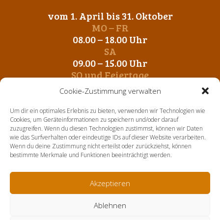
vom 1. April bis 31. Oktober
MO – FR
08.00 – 18.00 Uhr
SA
09.00 – 15.00 Uhr
SO und Feiertage
Geschlossen
Cookie-Zustimmung verwalten
vom 1. November bis 31. März
Um dir ein optimales Erlebnis zu bieten, verwenden wir Technologien wie
MO – FR
Cookies, um Geräteinformationen zu speichern und/oder darauf
zuzugreifen. Wenn du diesen Technologien zustimmst, können wir Daten
09.00 – 12.00 Uhr
wie das Surfverhalten oder eindeutige IDs auf dieser Website verarbeiten.
14. 00 – 17.00 Uhr
Wenn du deine Zustimmung nicht erteilst oder zurückziehst, können
SA-SO und Feiertage
bestimmte Merkmale und Funktionen beeinträchtigt werden.
Geschlossen
Akzeptieren
Home
Über uns
Aktuelles
Sortiment
Kontakt
Ablehnen