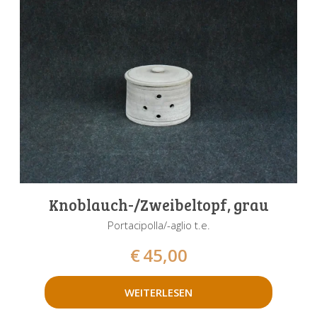
Knoblauch-/Zweibeltopf, grau
Portacipolla/-aglio t.e.
€
45,00
WEITERLESEN