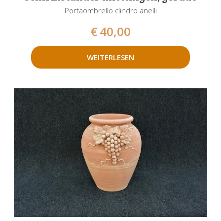
Portaombrello clindro anelli
€
40,00
WEITERLESEN