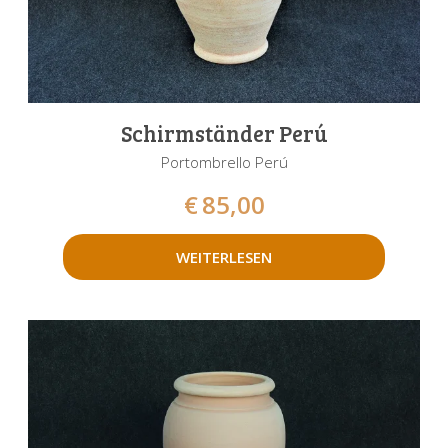
Schirmständer Perú
Portombrello Perú
€
85,00
WEITERLESEN