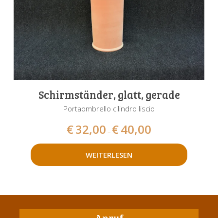
Schirmständer, glatt, gerade
Portaombrello cilindro liscio
€
32,00
€
40,00
–
WEITERLESEN
Anruf