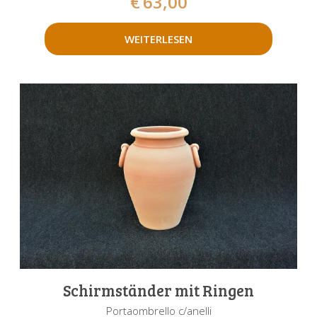
€
63,00
WEITERLESEN
Schirmständer mit Ringen
Portaombrello c/anelli