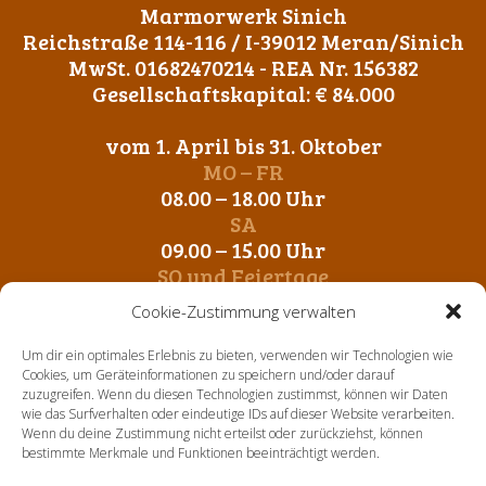
Marmorwerk Sinich
Reichstraße 114-116 / I-39012 Meran/Sinich
MwSt. 01682470214 - REA Nr. 156382
Gesellschaftskapital: € 84.000
vom 1. April bis 31. Oktober
MO – FR
08.00 – 18.00 Uhr
SA
09.00 – 15.00 Uhr
SO und Feiertage
Geschlossen
Cookie-Zustimmung verwalten
vom 1. November bis 31. März
Um dir ein optimales Erlebnis zu bieten, verwenden wir Technologien wie
MO – FR
Cookies, um Geräteinformationen zu speichern und/oder darauf
zuzugreifen. Wenn du diesen Technologien zustimmst, können wir Daten
09.00 – 12.00 Uhr
wie das Surfverhalten oder eindeutige IDs auf dieser Website verarbeiten.
14. 00 – 17.00 Uhr
Wenn du deine Zustimmung nicht erteilst oder zurückziehst, können
SA-SO und Feiertage
bestimmte Merkmale und Funktionen beeinträchtigt werden.
Geschlossen