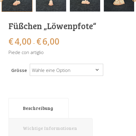
Sonnenuhren
Verschiedene
Sockel + Säulen
Meeresbewohner
Zwiebel- + Knoblauchtöpfe
Spardosen
Wandschalen
Tierfiguren
Schildkröten
Füßchen „Löwenpfote“
Verschiedene
Schnecken
Utensilien
€
4,00
€
6,00
–
Vögel
Schweine + Wildschweine
Piede con artiglio
Vogeltränken
Verschiedene
Grösse
Wandtafeln
Vögel
Windlichter
Beschreibung
Wichtige Informationen