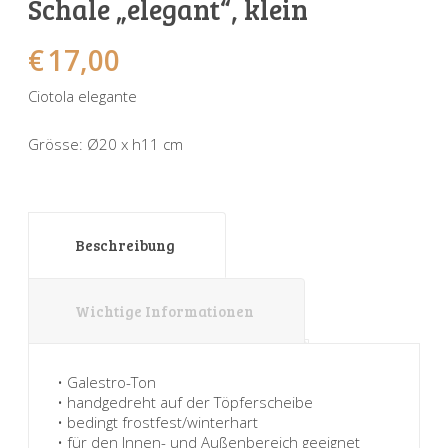
Schale „elegant“, klein
Sonnenuhren
Verschiedene
Sockel + Säulen
Meeresbewohner
Zwiebel- + Knoblauchtöpfe
€
17,00
Spardosen
Wandschalen
Tierfiguren
Schildkröten
Ciotola elegante
Verschiedene
Schnecken
Utensilien
Grösse: Ø20 x h11 cm
Vögel
Schweine + Wildschweine
Vogeltränken
Verschiedene
Wandtafeln
Vögel
Beschreibung
Windlichter
Wichtige Informationen
• Galestro-Ton
• handgedreht auf der Töpferscheibe
• bedingt frostfest/winterhart
• für den Innen- und Außenbereich geeignet