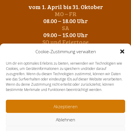
vom 1. April bis 31. Oktober
MO – FR
08.00 – 18.00 Uhr
SA
09.00 – 15.00 Uhr
SO und Feiertage
Geschlossen
Cookie-Zustimmung verwalten
vom 1. November bis 31. März
Um dir ein optimales Erlebnis zu bieten, verwenden wir Technologien wie
MO – FR
Cookies, um Geräteinformationen zu speichern und/oder darauf
zuzugreifen. Wenn du diesen Technologien zustimmst, können wir Daten
09.00 – 12.00 Uhr
wie das Surfverhalten oder eindeutige IDs auf dieser Website verarbeiten.
14. 00 – 17.00 Uhr
Wenn du deine Zustimmung nicht erteilst oder zurückziehst, können
SA-SO und Feiertage
bestimmte Merkmale und Funktionen beeinträchtigt werden.
Geschlossen
Akzeptieren
Home
Über uns
Aktuelles
Sortiment
Kontakt
Ablehnen