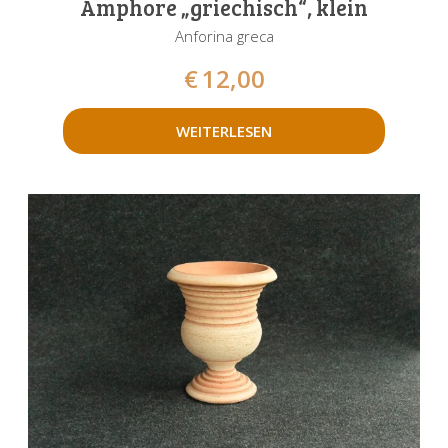
Amphore „griechisch“, klein
Anforina greca
€
12,00
WEITERLESEN