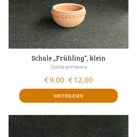
Schale „Frühling“, klein
Ciotola primavera
€
9,00
€
12,00
–
WEITERLESEN