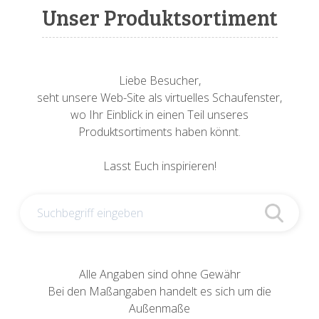
Sonnenuhren
Verschiedene
Sockel + Säulen
Meeresbewohner
Zwiebel- + Knoblauchtöpfe
Unser Produktsortiment
Spardosen
Wandschalen
Tierfiguren
Schildkröten
Verschiedene
Schnecken
Utensilien
Liebe Besucher,
seht unsere Web-Site als virtuelles Schaufenster,
Vögel
Schweine + Wildschweine
wo Ihr Einblick in einen Teil unseres
Produktsortiments haben könnt.
Vogeltränken
Verschiedene
Lasst Euch inspirieren!
Wandtafeln
Vögel
Windlichter
Alle Angaben sind ohne Gewähr
Bei den Maßangaben handelt es sich um die
Außenmaße