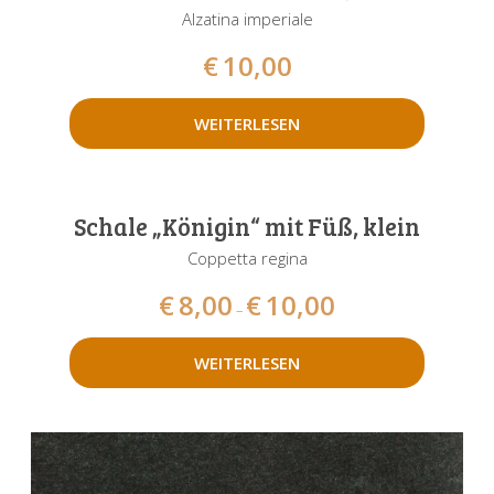
Alzatina imperiale
€
10,00
WEITERLESEN
Schale „Königin“ mit Füß, klein
Coppetta regina
€
8,00
€
10,00
–
WEITERLESEN