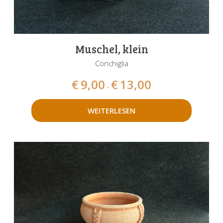
Muschel, klein
Conchiglia
€
9,00
€
13,00
–
WEITERLESEN