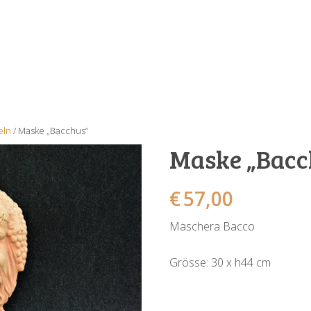
eln
/ Maske „Bacchus“
Maske „Bacc
€
57,00
Maschera Bacco
Grösse: 30 x h44 cm