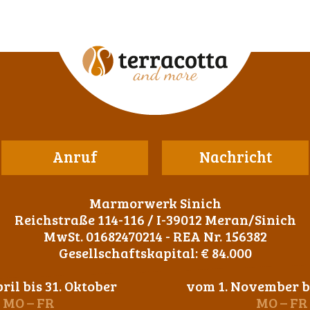
Anruf
Nachricht
Marmorwerk Sinich
Reichstraße 114-116 / I-39012 Meran/Sinich
MwSt. 01682470214 - REA Nr. 156382
Gesellschaftskapital: € 84.000
ril bis 31. Oktober
vom 1. November bi
MO – FR
MO – FR