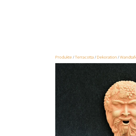
Produkte
/
Terracotta
/
Dekoration
/
Wandtaf