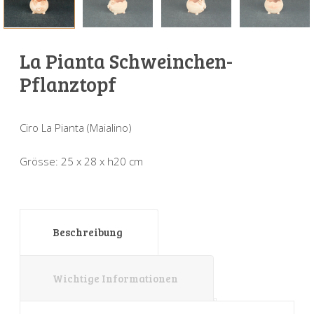
Sonnenuhren
Verschiedene
Sockel + Säulen
Meeresbewohner
Zwiebel- + Knoblauchtöpfe
Spardosen
Wandschalen
Tierfiguren
Schildkröten
La Pianta Schweinchen-
Verschiedene
Schnecken
Utensilien
Pflanztopf
Vögel
Schweine + Wildschweine
Ciro La Pianta (Maialino)
Vogeltränken
Verschiedene
Grösse: 25 x 28 x h20 cm
Wandtafeln
Vögel
Windlichter
Beschreibung
Wichtige Informationen