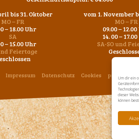
ril bis 31. Oktober
vom 1. November bi
MO – FR
MO – FR
00 – 18.00 Uhr
09.00 – 12.00
SA
14. 00 – 17.0
00 – 15.00 Uhr
SA-SO und Fei
und Feiertage
Geschloss
eschlossen
Impressum
Datenschutz
Cookies
ps-design
Um dir ein o
Geräteinfor
Technologien
dieser Websi
können best
Akze