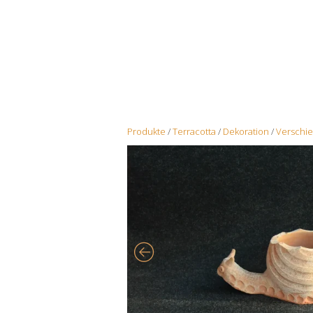
Produkte
/
Terracotta
/
Dekoration
/
Verschi