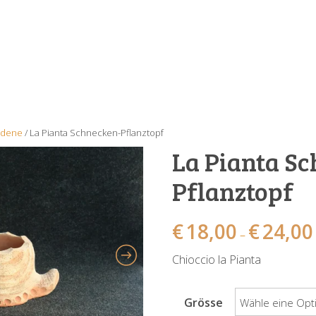
edene
/ La Pianta Schnecken-Pflanztopf
La Pianta S
Pflanztopf
€
18,00
€
24,00
–
Chioccio la Pianta
Grösse