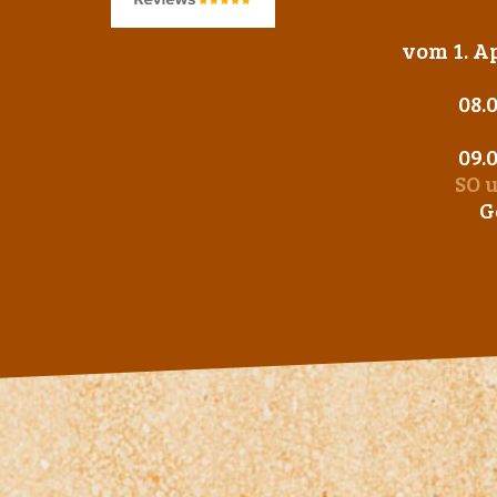
vom 1. Ap
08.
09.
SO 
G