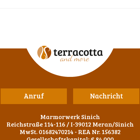
Anruf
Nachricht
Marmorwerk Sinich
Reichstraße 114-116 / I-39012 Meran/Sinich
MwSt. 01682470214 - REA Nr. 156382
Gesellschaftskapital: € 84.000