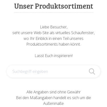
Sonnenuhren
Verschiedene
Sockel + Säulen
Meeresbewohner
Zwiebel- + Knoblauchtöpfe
Unser Produktsortiment
Spardosen
Wandschalen
Tierfiguren
Schildkröten
Verschiedene
Schnecken
Utensilien
Liebe Besucher,
seht unsere Web-Site als virtuelles Schaufenster,
Vögel
Schweine + Wildschweine
wo Ihr Einblick in einen Teil unseres
Produktsortiments haben könnt.
Vogeltränken
Verschiedene
Lasst Euch inspirieren!
Wandtafeln
Vögel
Windlichter
Alle Angaben sind ohne Gewähr
Bei den Maßangaben handelt es sich um die
Außenmaße