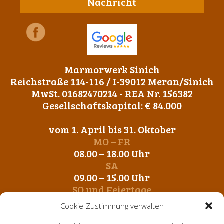
Nachricht
Marmorwerk Sinich
Reichstraße 114-116 / I-39012 Meran/Sinich
MwSt. 01682470214 - REA Nr. 156382
Gesellschaftskapital: € 84.000
vom 1. April bis 31. Oktober
MO – FR
08.00 – 18.00 Uhr
SA
09.00 – 15.00 Uhr
SO und Feiertage
Geschlossen
Cookie-Zustimmung verwalten
vom 1. November bis 31. März