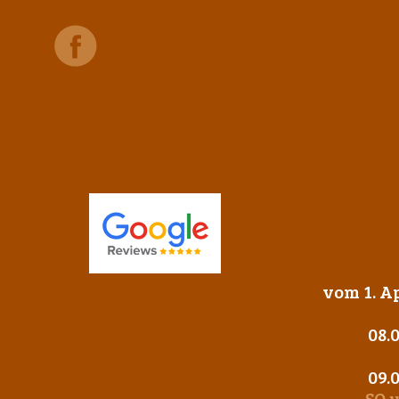
vom 1. Ap
08.
09.
SO 