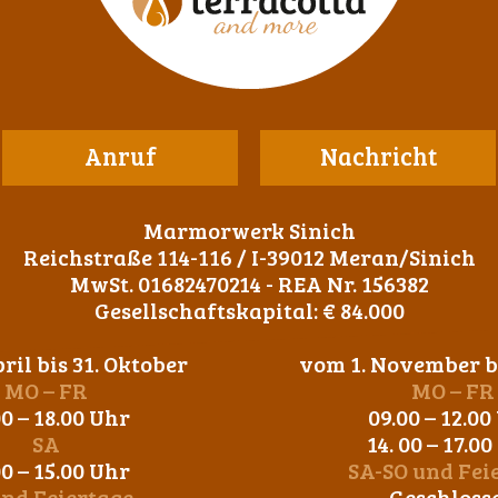
Anruf
Nachricht
Marmorwerk Sinich
Reichstraße 114-116 / I-39012 Meran/Sinich
MwSt. 01682470214 - REA Nr. 156382
Gesellschaftskapital: € 84.000
ril bis 31. Oktober
vom 1. November bi
MO – FR
MO – FR
00 – 18.00 Uhr
09.00 – 12.00
SA
14. 00 – 17.0
00 – 15.00 Uhr
SA-SO und Fei
und Feiertage
Geschloss