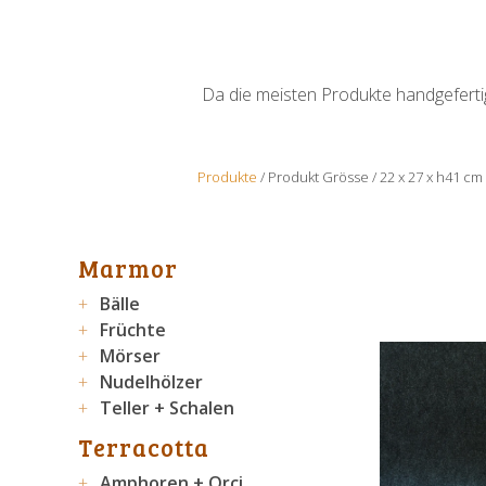
Da die meisten Produkte handgefertigt
Produkte
/ Produkt Grösse / 22 x 27 x h41 cm
Marmor
Bälle
Früchte
Mörser
Nudelhölzer
Teller + Schalen
Terracotta
Amphoren + Orci