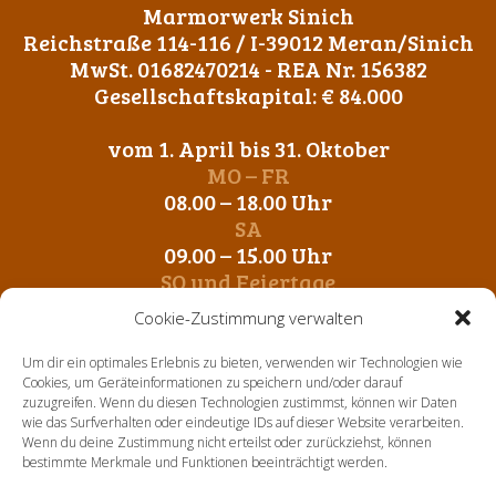
Marmorwerk Sinich
Reichstraße 114-116 / I-39012 Meran/Sinich
MwSt. 01682470214 - REA Nr. 156382
Gesellschaftskapital: € 84.000
vom 1. April bis 31. Oktober
MO – FR
08.00 – 18.00 Uhr
SA
09.00 – 15.00 Uhr
SO und Feiertage
Geschlossen
Cookie-Zustimmung verwalten
vom 1. November bis 31. März
Um dir ein optimales Erlebnis zu bieten, verwenden wir Technologien wie
MO – FR
Cookies, um Geräteinformationen zu speichern und/oder darauf
zuzugreifen. Wenn du diesen Technologien zustimmst, können wir Daten
09.00 – 12.00 Uhr
wie das Surfverhalten oder eindeutige IDs auf dieser Website verarbeiten.
14. 00 – 17.00 Uhr
Wenn du deine Zustimmung nicht erteilst oder zurückziehst, können
SA-SO und Feiertage
bestimmte Merkmale und Funktionen beeinträchtigt werden.
Geschlossen