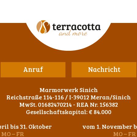
Anruf
Nachricht
Marmorwerk Sinich
Reichstraße 114-116 / I-39012 Meran/Sinich
MwSt. 01682470214 - REA Nr. 156382
Gesellschaftskapital: € 84.000
ril bis 31. Oktober
vom 1. November bi
MO – FR
MO – FR