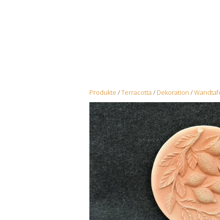
Produkte
/
Terracotta
/
Dekoration
/
Wandtaf