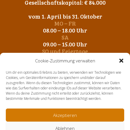
Gesellschaftskapital: € 84.000
vom 1. April bis 31. Oktober
MO – FR
08.00 – 18.00 Uhr
SA
09.00 – 15.00 Uhr
SO und Feiertage
Geschlossen
Cookie-Zustimmung verwalten
vom 1. November bis 31. März
Um dir ein optimales Erlebnis zu bieten, verwenden wir Technologien wie
MO – FR
Cookies, um Geräteinformationen zu speichern und/oder darauf
zuzugreifen. Wenn du diesen Technologien zustimmst, können wir Daten
09.00 – 12.00 Uhr
wie das Surfverhalten oder eindeutige IDs auf dieser Website verarbeiten.
14. 00 – 17.00 Uhr
Wenn du deine Zustimmung nicht erteilst oder zurückziehst, können
SA-SO und Feiertage
bestimmte Merkmale und Funktionen beeinträchtigt werden.
Geschlossen
Akzeptieren
Home
Über uns
Aktuelles
Sortiment
Kontakt
Ablehnen