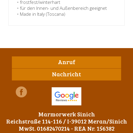
• frostfest/winterhart
• für den Innen- und Außenbereich geeignet
• Made in Italy (Toscana)
Anruf
Nachricht
Marmorwerk Sinich
Reichstraße 114-116 / I-39012 Meran/Sinich
MwSt. 01682470214 - REA Nr. 156382