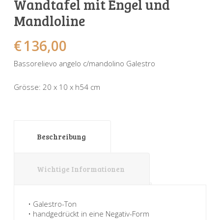
Wandtafel mit Engel und
Sonnenuhren
Verschiedene
Sockel + Säulen
Meeresbewohner
Zwiebel- + Knoblauchtöpfe
Mandloline
Spardosen
Wandschalen
Tierfiguren
Schildkröten
€
136,00
Verschiedene
Schnecken
Utensilien
Bassorelievo angelo c/mandolino Galestro
Vögel
Schweine + Wildschweine
Grösse: 20 x 10 x h54 cm
Vogeltränken
Verschiedene
Wandtafeln
Vögel
Beschreibung
Windlichter
Wichtige Informationen
• Galestro-Ton
• handgedrückt in eine Negativ-Form