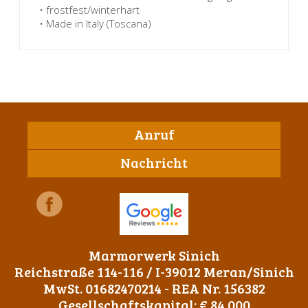
• frostfest/winterhart
• Made in Italy (Toscana)
Anruf
Nachricht
Marmorwerk Sinich
Reichstraße 114-116 / I-39012 Meran/Sinich
MwSt. 01682470214 - REA Nr. 156382
Gesellschaftskapital: € 84.000