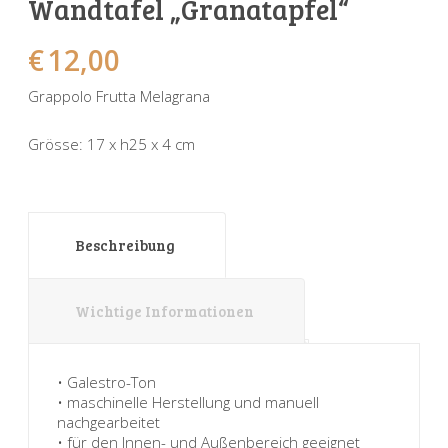
Wandtafel „Granatapfel“
Sonnenuhren
Verschiedene
Sockel + Säulen
Meeresbewohner
Zwiebel- + Knoblauchtöpfe
€
12,00
Spardosen
Wandschalen
Tierfiguren
Schildkröten
Grappolo Frutta Melagrana
Verschiedene
Schnecken
Utensilien
Grösse: 17 x h25 x 4 cm
Vögel
Schweine + Wildschweine
Vogeltränken
Verschiedene
Wandtafeln
Vögel
Beschreibung
Windlichter
Wichtige Informationen
• Galestro-Ton
• maschinelle Herstellung und manuell
nachgearbeitet
• für den Innen- und Außenbereich geeignet