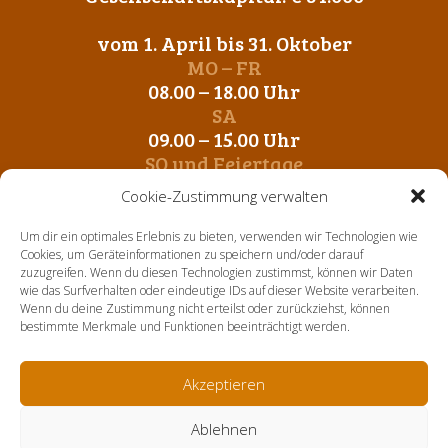
vom 1. April bis 31. Oktober
MO – FR
08.00 – 18.00 Uhr
SA
09.00 – 15.00 Uhr
SO und Feiertage
Geschlossen
Cookie-Zustimmung verwalten
vom 1. November bis 31. März
Um dir ein optimales Erlebnis zu bieten, verwenden wir Technologien wie
MO – FR
Cookies, um Geräteinformationen zu speichern und/oder darauf
zuzugreifen. Wenn du diesen Technologien zustimmst, können wir Daten
09.00 – 12.00 Uhr
wie das Surfverhalten oder eindeutige IDs auf dieser Website verarbeiten.
14. 00 – 17.00 Uhr
Wenn du deine Zustimmung nicht erteilst oder zurückziehst, können
SA-SO und Feiertage
bestimmte Merkmale und Funktionen beeinträchtigt werden.
Geschlossen
Akzeptieren
Home
Über uns
Aktuelles
Sortiment
Kontakt
Ablehnen