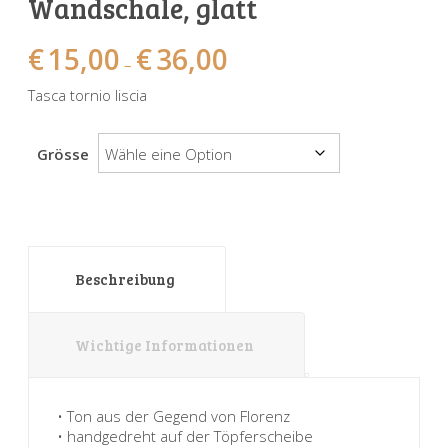
Wandschale, glatt
Sonnenuhren
Verschiedene
Sockel + Säulen
Meeresbewohner
Zwiebel- + Knoblauchtöpfe
€
15,00
€
36,00
Spardosen
Wandschalen
Tierfiguren
Schildkröten
–
Tasca tornio liscia
Verschiedene
Schnecken
Utensilien
Vögel
Schweine + Wildschweine
Grösse
Vogeltränken
Verschiedene
Wandtafeln
Vögel
Beschreibung
Windlichter
Wichtige Informationen
• Ton aus der Gegend von Florenz
• handgedreht auf der Töpferscheibe