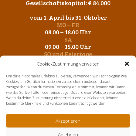
Gesellschaftskapital: € 84.000
vom 1. April bis 31. Oktober
MO – FR
08.00 – 18.00 Uhr
SA
09.00 – 15.00 Uhr
SO und Feiertage
Geschlossen
Cookie-Zustimmung verwalten
vom 1. November bis 31. März
Um dir ein optimales Erlebnis zu bieten, verwenden wir Technologien wie
MO – FR
Cookies, um Geräteinformationen zu speichern und/oder darauf
zuzugreifen. Wenn du diesen Technologien zustimmst, können wir Daten
09.00 – 12.00 Uhr
wie das Surfverhalten oder eindeutige IDs auf dieser Website verarbeiten.
14. 00 – 17.00 Uhr
Wenn du deine Zustimmung nicht erteilst oder zurückziehst, können
SA-SO und Feiertage
bestimmte Merkmale und Funktionen beeinträchtigt werden.
Geschlossen
Akzeptieren
Home
Über uns
Aktuelles
Sortiment
Kontakt
Ablehnen