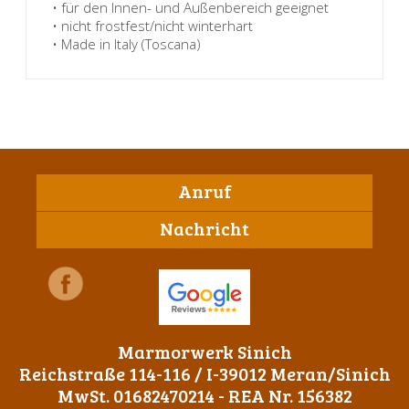
• für den Innen- und Außenbereich geeignet
• nicht frostfest/nicht winterhart
• Made in Italy (Toscana)
Anruf
Nachricht
Marmorwerk Sinich
Reichstraße 114-116 / I-39012 Meran/Sinich
MwSt. 01682470214 - REA Nr. 156382