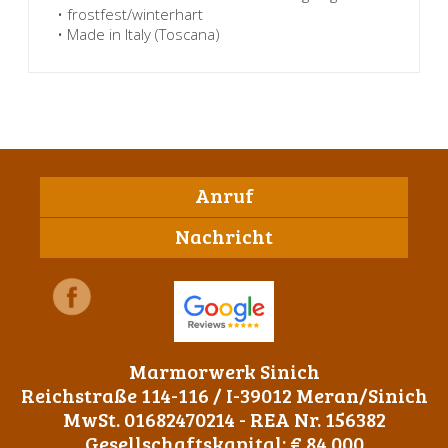
• frostfest/winterhart
• Made in Italy (Toscana)
Anruf
Nachricht
Marmorwerk Sinich
Reichstraße 114-116 / I-39012 Meran/Sinich
MwSt. 01682470214 - REA Nr. 156382
Gesellschaftskapital: € 84.000