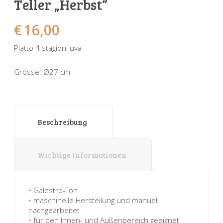
Teller „Herbst“
Sonnenuhren
Verschiedene
Sockel + Säulen
Meeresbewohner
Zwiebel- + Knoblauchtöpfe
€
16,00
Spardosen
Wandschalen
Tierfiguren
Schildkröten
Piatto 4 stagioni uva
Verschiedene
Schnecken
Utensilien
Grösse: Ø27 cm
Vögel
Schweine + Wildschweine
Vogeltränken
Verschiedene
Wandtafeln
Vögel
Beschreibung
Windlichter
Wichtige Informationen
• Galestro-Ton
• maschinelle Herstellung und manuell
nachgearbeitet
• für den Innen- und Außenbereich geeignet