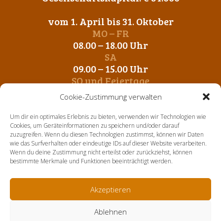
vom 1. April bis 31. Oktober
MO – FR
08.00 – 18.00 Uhr
SA
09.00 – 15.00 Uhr
SO und Feiertage
Geschlossen
Cookie-Zustimmung verwalten
vom 1. November bis 31. März
Um dir ein optimales Erlebnis zu bieten, verwenden wir Technologien wie
MO – FR
Cookies, um Geräteinformationen zu speichern und/oder darauf
zuzugreifen. Wenn du diesen Technologien zustimmst, können wir Daten
09.00 – 12.00 Uhr
wie das Surfverhalten oder eindeutige IDs auf dieser Website verarbeiten.
14. 00 – 17.00 Uhr
Wenn du deine Zustimmung nicht erteilst oder zurückziehst, können
SA-SO und Feiertage
bestimmte Merkmale und Funktionen beeinträchtigt werden.
Geschlossen
Akzeptieren
Home
Über uns
Aktuelles
Sortiment
Kontakt
Ablehnen