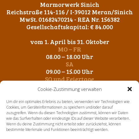
Marmorwerk Sinich
Reichstraße 114-116 / I-39012 Meran/Sinich
MwSt. 01682470214 - REA Nr. 156382
Gesellschaftskapital: € 84.000
vom 1. April bis 31. Oktober
MO – FR
08.00 – 18.00 Uhr
SA
09.00 – 15.00 Uhr
SO und Feiertage
Geschlossen
Cookie-Zustimmung verwalten
vom 1. November bis 31. März
Um dir ein optimales Erlebnis zu bieten, verwenden wir Technologien wie
MO – FR
Cookies, um Geräteinformationen zu speichern und/oder darauf
zuzugreifen. Wenn du diesen Technologien zustimmst, können wir Daten
09.00 – 12.00 Uhr
wie das Surfverhalten oder eindeutige IDs auf dieser Website verarbeiten.
14. 00 – 17.00 Uhr
Wenn du deine Zustimmung nicht erteilst oder zurückziehst, können
SA-SO und Feiertage
bestimmte Merkmale und Funktionen beeinträchtigt werden.
Geschlossen