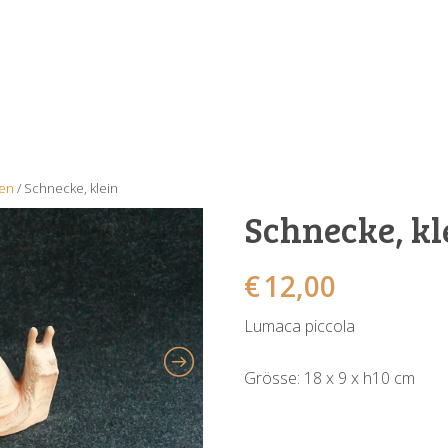
en
/ Schnecke, klein
Schnecke, kl
€
12,00
Lumaca piccola
Grösse: 18 x 9 x h10 cm