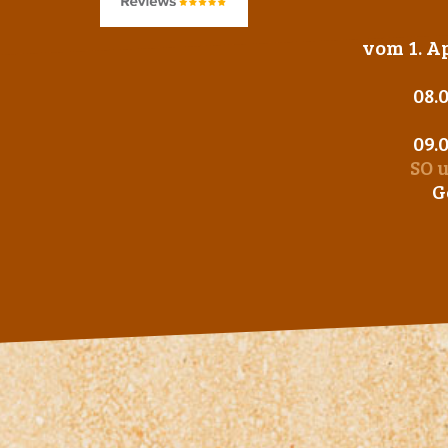
vom 1. Ap
08.
09.
SO 
G