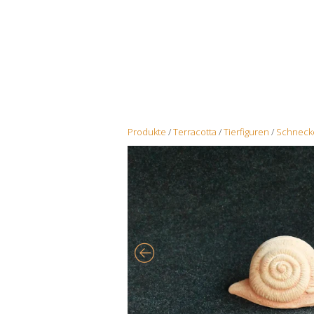
Produkte
/
Terracotta
/
Tierfiguren
/
Schneck