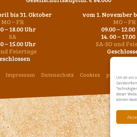
ril bis 31. Oktober
vom 1. November bi
MO – FR
MO – FR
00 – 18.00 Uhr
09.00 – 12.00
SA
14. 00 – 17.0
00 – 15.00 Uhr
SA-SO und Fei
und Feiertage
Geschloss
eschlossen
Impressum
Datenschutz
Cookies
ps-design
Um dir ein o
Geräteinfor
Technologien
dieser Websi
können best
Akze