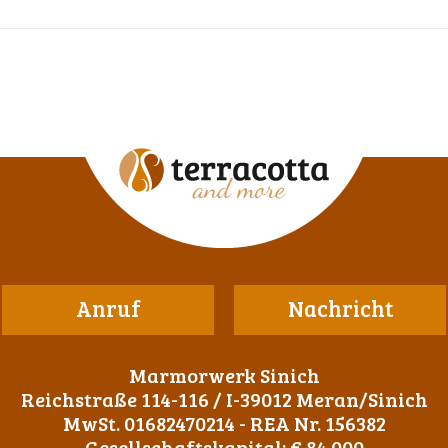
Anruf
Nachricht
Marmorwerk Sinich
Reichstraße 114-116 / I-39012 Meran/Sinich
MwSt. 01682470214 - REA Nr. 156382
Gesellschaftskapital: € 84.000