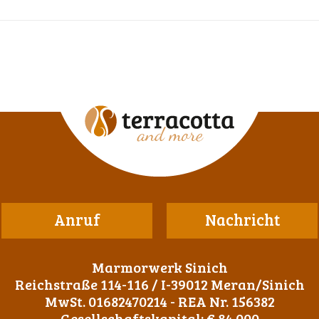
Anruf
Nachricht
Marmorwerk Sinich
Reichstraße 114-116 / I-39012 Meran/Sinich
MwSt. 01682470214 - REA Nr. 156382
Gesellschaftskapital: € 84.000