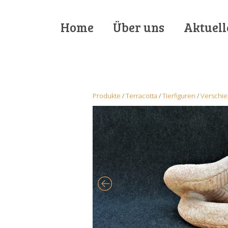
Home
Über uns
Aktuell
Produkte
/
Terracotta
/
Tierfiguren
/
Verschi