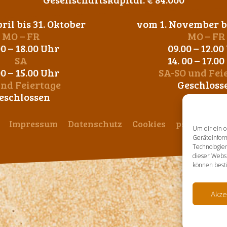
ril bis 31. Oktober
vom 1. November bi
MO – FR
MO – FR
00 – 18.00 Uhr
09.00 – 12.00
SA
14. 00 – 17.0
00 – 15.00 Uhr
SA-SO und Fei
und Feiertage
Geschloss
eschlossen
Impressum
Datenschutz
Cookies
ps-design
Um dir ein o
Geräteinfor
Technologien
dieser Websi
können best
Akze