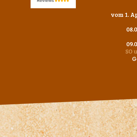
vom 1. Ap
08.
09.
SO 
G