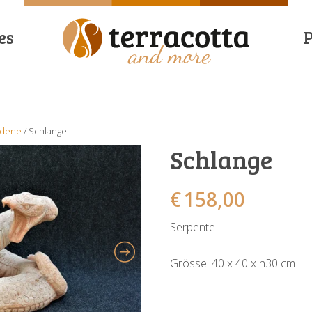
es
edene
/ Schlange
Schlange
€
158,00
Serpente
Grösse: 40 x 40 x h30 cm