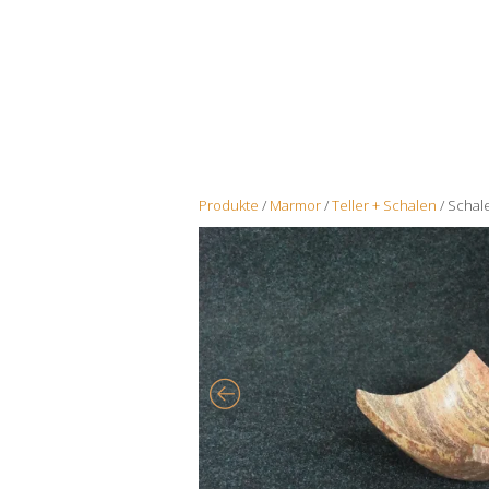
Produkte
/
Marmor
/
Teller + Schalen
/ Schale