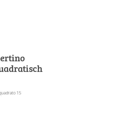
ertino
quadratisch
 quadrato 15