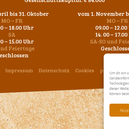
ril bis 31. Oktober
vom 1. November bi
MO – FR
MO – FR
00 – 18.00 Uhr
09.00 – 12.00
SA
14. 00 – 17.0
00 – 15.00 Uhr
SA-SO und Fei
und Feiertage
Geschloss
eschlossen
Impressum
Datenschutz
Cookies
ps-design
Um dir ein o
Geräteinfor
Technologien
dieser Websi
können best
Akze