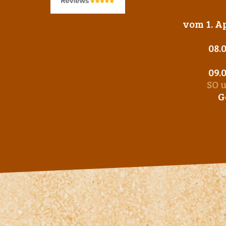
vom 1. Ap
08.
09.
SO 
G