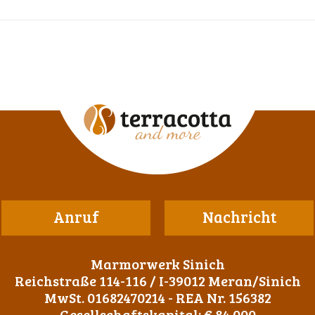
Anruf
Nachricht
Marmorwerk Sinich
Reichstraße 114-116 / I-39012 Meran/Sinich
MwSt. 01682470214 - REA Nr. 156382
Gesellschaftskapital: € 84.000