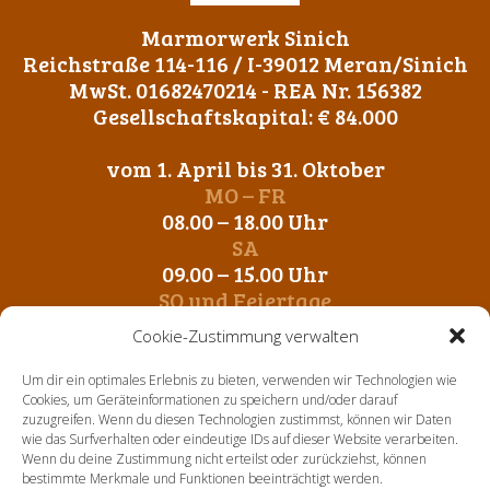
Marmorwerk Sinich
Reichstraße 114-116 / I-39012 Meran/Sinich
MwSt. 01682470214 - REA Nr. 156382
Gesellschaftskapital: € 84.000
vom 1. April bis 31. Oktober
MO – FR
08.00 – 18.00 Uhr
SA
09.00 – 15.00 Uhr
SO und Feiertage
Geschlossen
Cookie-Zustimmung verwalten
vom 1. November bis 31. März
Um dir ein optimales Erlebnis zu bieten, verwenden wir Technologien wie
MO – FR
Cookies, um Geräteinformationen zu speichern und/oder darauf
zuzugreifen. Wenn du diesen Technologien zustimmst, können wir Daten
09.00 – 12.00 Uhr
wie das Surfverhalten oder eindeutige IDs auf dieser Website verarbeiten.
14. 00 – 17.00 Uhr
Wenn du deine Zustimmung nicht erteilst oder zurückziehst, können
SA-SO und Feiertage
bestimmte Merkmale und Funktionen beeinträchtigt werden.