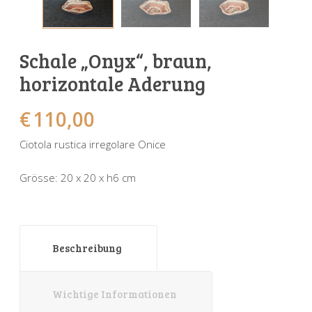
Sonnenuhren
Verschiedene
Sockel + Säulen
Meeresbewohner
Zwiebel- + Knoblauchtöpfe
Spardosen
Wandschalen
Tierfiguren
Schildkröten
Schale „Onyx“, braun,
Verschiedene
Schnecken
Utensilien
horizontale Aderung
Vögel
Schweine + Wildschweine
€
110,00
Vogeltränken
Verschiedene
Ciotola rustica irregolare Onice
Wandtafeln
Vögel
Grösse: 20 x 20 x h6 cm
Windlichter
Beschreibung
Wichtige Informationen