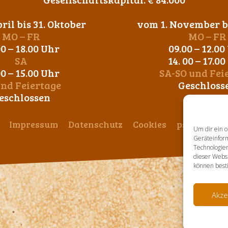
ril bis 31. Oktober
vom 1. November bi
MO – FR
MO – FR
00 – 18.00 Uhr
09.00 – 12.00
SA
14. 00 – 17.0
00 – 15.00 Uhr
SA-SO und Fei
und Feiertage
Geschloss
eschlossen
Impressum
Datenschutz
Cookies
ps-design
Um dir ein o
Geräteinfor
Technologien
dieser Websi
können best
Akze