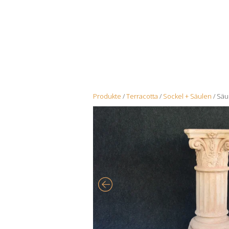
Produkte
/
Terracotta
/
Sockel + Säulen
/ Säu