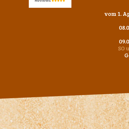
vom 1. Ap
08.
09.
SO 
G