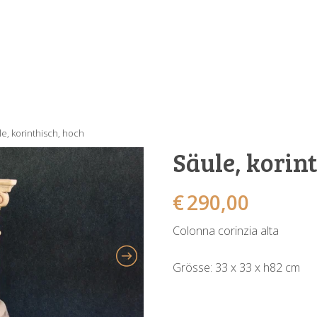
le, korinthisch, hoch
Säule, korin
€
290,00
Colonna corinzia alta
Grösse: 33 x 33 x h82 cm