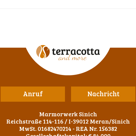
Anruf
Nachricht
Marmorwerk Sinich
Reichstraße 114-116 / I-39012 Meran/Sinich
MwSt. 01682470214 - REA Nr. 156382
Gesellschaftskapital: € 84.000