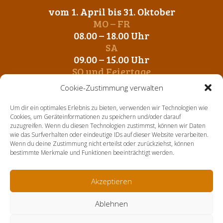
vom 1. April bis 31. Oktober
MO – FR
08.00 – 18.00 Uhr
SA
09.00 – 15.00 Uhr
SO und Feiertage
Geschlossen
Cookie-Zustimmung verwalten
vom 1. November bis 31. März
Um dir ein optimales Erlebnis zu bieten, verwenden wir Technologien wie
MO – FR
Cookies, um Geräteinformationen zu speichern und/oder darauf
zuzugreifen. Wenn du diesen Technologien zustimmst, können wir Daten
09.00 – 12.00 Uhr
wie das Surfverhalten oder eindeutige IDs auf dieser Website verarbeiten.
14. 00 – 17.00 Uhr
Wenn du deine Zustimmung nicht erteilst oder zurückziehst, können
SA-SO und Feiertage
bestimmte Merkmale und Funktionen beeinträchtigt werden.
Geschlossen
Akzeptieren
Home
Über uns
Aktuelles
Sortiment
Kontakt
Ablehnen