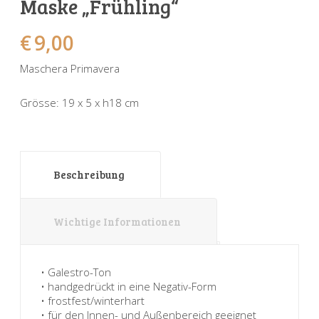
Maske „Frühling“
Sonnenuhren
Verschiedene
Sockel + Säulen
Meeresbewohner
Zwiebel- + Knoblauchtöpfe
€
9,00
Spardosen
Wandschalen
Tierfiguren
Schildkröten
Maschera Primavera
Verschiedene
Schnecken
Utensilien
Grösse: 19 x 5 x h18 cm
Vögel
Schweine + Wildschweine
Vogeltränken
Verschiedene
Wandtafeln
Vögel
Beschreibung
Windlichter
Wichtige Informationen
• Galestro-Ton
• handgedrückt in eine Negativ-Form
• frostfest/winterhart
• für den Innen- und Außenbereich geeignet