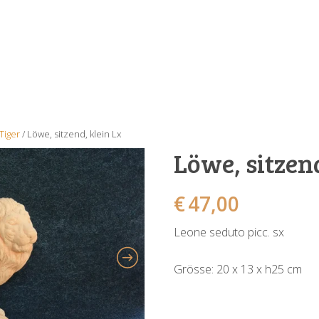
Tiger
/ Löwe, sitzend, klein Lx
Löwe, sitzend
€
47,00
Leone seduto picc. sx
Grösse: 20 x 13 x h25 cm