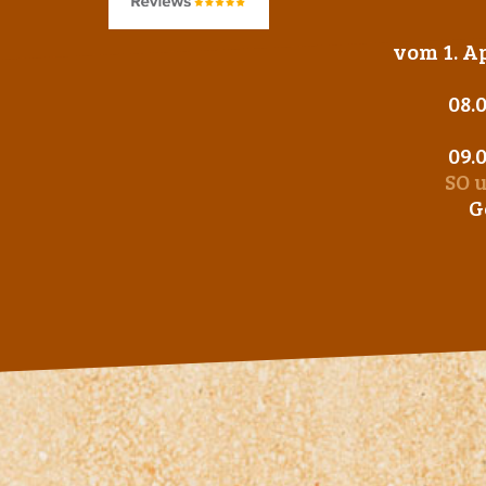
vom 1. Ap
08.
09.
SO 
G