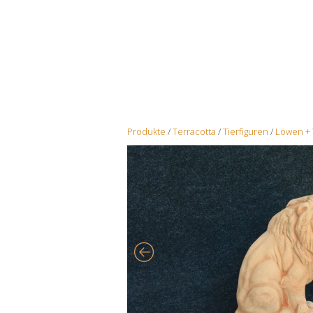
Produkte
/
Terracotta
/
Tierfiguren
/
Löwen + 