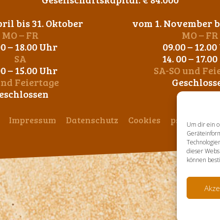
ril bis 31. Oktober
vom 1. November bi
MO – FR
MO – FR
00 – 18.00 Uhr
09.00 – 12.00
SA
14. 00 – 17.0
00 – 15.00 Uhr
SA-SO und Fei
und Feiertage
Geschloss
eschlossen
Impressum
Datenschutz
Cookies
ps-design
Um dir ein o
Geräteinfor
Technologien
dieser Websi
können best
Akze