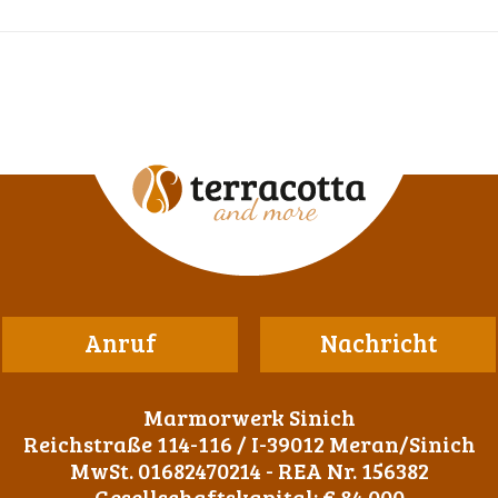
Anruf
Nachricht
Marmorwerk Sinich
Reichstraße 114-116 / I-39012 Meran/Sinich
MwSt. 01682470214 - REA Nr. 156382
Gesellschaftskapital: € 84.000