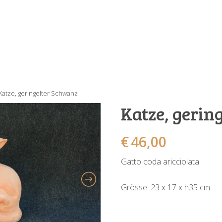
Katze, geringelter Schwanz
Katze, gerin
€
46,00
Gatto coda aricciolata
Grösse: 23 x 17 x h35 cm