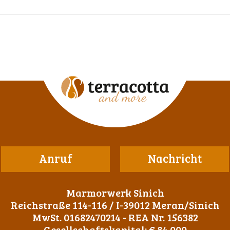
Anruf
Nachricht
Marmorwerk Sinich
Reichstraße 114-116 / I-39012 Meran/Sinich
MwSt. 01682470214 - REA Nr. 156382
Gesellschaftskapital: € 84.000