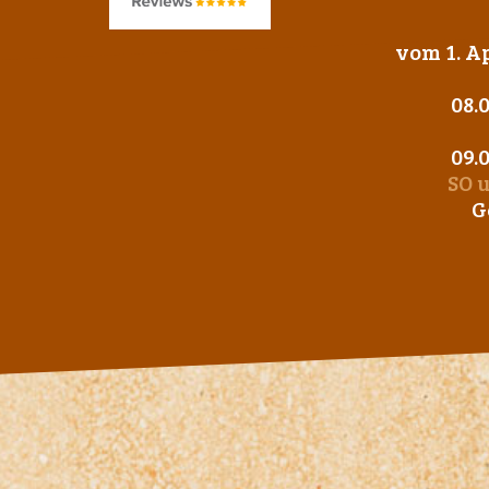
vom 1. Ap
08.
09.
SO 
G