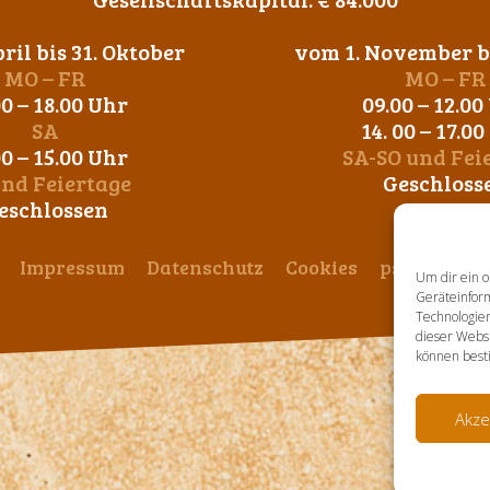
ril bis 31. Oktober
vom 1. November bi
MO – FR
MO – FR
00 – 18.00 Uhr
09.00 – 12.00
SA
14. 00 – 17.0
00 – 15.00 Uhr
SA-SO und Fei
und Feiertage
Geschloss
eschlossen
Impressum
Datenschutz
Cookies
ps-design
Um dir ein o
Geräteinfor
Technologien
dieser Websi
können best
Akze