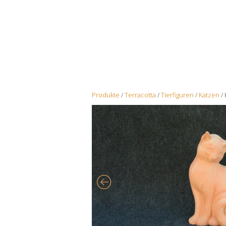
Produkte
/
Terracotta
/
Tierfiguren
/
Katzen
/ 