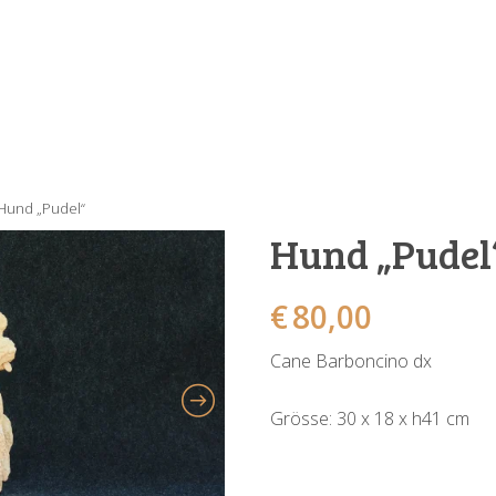
Hund „Pudel“
Hund „Pudel
€
80,00
Cane Barboncino dx
Grösse: 30 x 18 x h41 cm