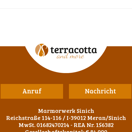
Anruf
Nachricht
Marmorwerk Sinich
Reichstraße 114-116 / I-39012 Meran/Sinich
MwSt. 01682470214 - REA Nr. 156382
Gesellschaftskapital: € 84.000