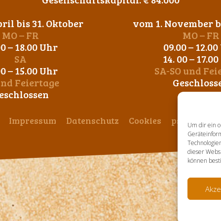
ril bis 31. Oktober
vom 1. November bi
MO – FR
MO – FR
00 – 18.00 Uhr
09.00 – 12.00
SA
14. 00 – 17.0
00 – 15.00 Uhr
SA-SO und Fei
und Feiertage
Geschloss
eschlossen
Impressum
Datenschutz
Cookies
ps-design
Um dir ein o
Geräteinfor
Technologien
dieser Websi
können best
Akze