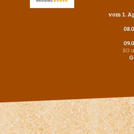
vom 1. Ap
08.
09.
SO 
G