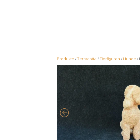
Produkte
/
Terracotta
/
Tierfiguren
/
Hunde
/ 