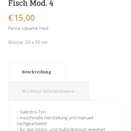
Fisch Mod. 4
Sonnenuhren
Verschiedene
Sockel + Säulen
Meeresbewohner
Zwiebel- + Knoblauchtöpfe
€
15,00
Spardosen
Wandschalen
Tierfiguren
Schildkröten
Pesce squame med.
Verschiedene
Schnecken
Utensilien
Grösse: 20 x 30 cm
Vögel
Schweine + Wildschweine
Vogeltränken
Verschiedene
Wandtafeln
Vögel
Beschreibung
Windlichter
Wichtige Informationen
• Galestro-Ton
• maschinelle Herstellung und manuell
nachgearbeitet
• für den Innen- und Außenbereich geeignet