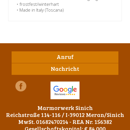
• frostfest/winterhart
• Made in Italy (Toscana)
Anruf
Nachricht
Marmorwerk Sinich
Reichstraße 114-116 / I-39012 Meran/Sinich
MwSt. 01682470214 - REA Nr. 156382
Gesellschaftskapital: € 84.000