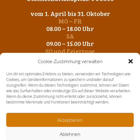
vom 1. April bis 31. Oktober
MO – FR
08.00 – 18.00 Uhr
SA
09.00 – 15.00 Uhr
SO und Feiertage
Geschlossen
Cookie-Zustimmung verwalten
vom 1. November bis 31. März
Um dir ein optimales Erlebnis zu bieten, verwenden wir Technologien wie
MO – FR
Cookies, um Geräteinformationen zu speichern und/oder darauf
zuzugreifen. Wenn du diesen Technologien zustimmst, können wir Daten
09.00 – 12.00 Uhr
wie das Surfverhalten oder eindeutige IDs auf dieser Website verarbeiten.
14. 00 – 17.00 Uhr
Wenn du deine Zustimmung nicht erteilst oder zurückziehst, können
SA-SO und Feiertage
bestimmte Merkmale und Funktionen beeinträchtigt werden.
Geschlossen
Akzeptieren
Home
Über uns
Aktuelles
Sortiment
Kontakt
Ablehnen