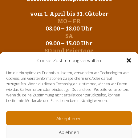
vom 1. April bis 31. Oktober
MO – FR
08.00 – 18.00 Uhr
SA
09.00 – 15.00 Uhr
SO und Feiertage
Geschlossen
Cookie-Zustimmung verwalten
vom 1. November bis 31. März
Um dir ein optimales Erlebnis zu bieten, verwenden wir Technologien wie
MO – FR
Cookies, um Geräteinformationen zu speichern und/oder darauf
zuzugreifen. Wenn du diesen Technologien zustimmst, können wir Daten
09.00 – 12.00 Uhr
wie das Surfverhalten oder eindeutige IDs auf dieser Website verarbeiten.
14. 00 – 17.00 Uhr
Wenn du deine Zustimmung nicht erteilst oder zurückziehst, können
SA-SO und Feiertage
bestimmte Merkmale und Funktionen beeinträchtigt werden.
Geschlossen
Akzeptieren
Home
Über uns
Aktuelles
Sortiment
Kontakt
Ablehnen