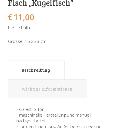
Fisch „Kugelfisch“
Sonnenuhren
Verschiedene
Sockel + Säulen
Meeresbewohner
Zwiebel- + Knoblauchtöpfe
€
11,00
Spardosen
Wandschalen
Tierfiguren
Schildkröten
Pesce Palla
Verschiedene
Schnecken
Utensilien
Grösse: 16 x 23 cm
Vögel
Schweine + Wildschweine
Vogeltränken
Verschiedene
Wandtafeln
Vögel
Beschreibung
Windlichter
Wichtige Informationen
• Galestro-Ton
• maschinelle Herstellung und manuell
nachgearbeitet
• für den Innen- und Außenbereich geeignet