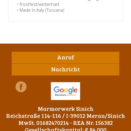
• frostfest/winterhart
• Made in Italy (Toscana)
Anruf
Nachricht
Marmorwerk Sinich
Reichstraße 114-116 / I-39012 Meran/Sinich
MwSt. 01682470214 - REA Nr. 156382
Gesellschaftskapital: € 84.000