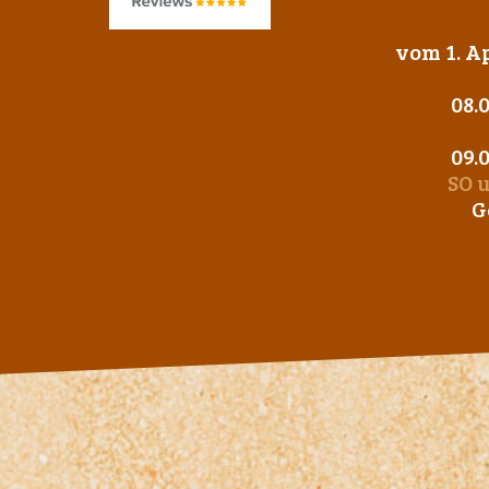
vom 1. Ap
08.
09.
SO 
G