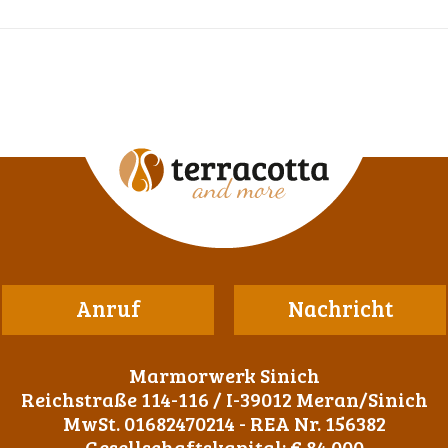
Anruf
Nachricht
Marmorwerk Sinich
Reichstraße 114-116 / I-39012 Meran/Sinich
MwSt. 01682470214 - REA Nr. 156382
Gesellschaftskapital: € 84.000