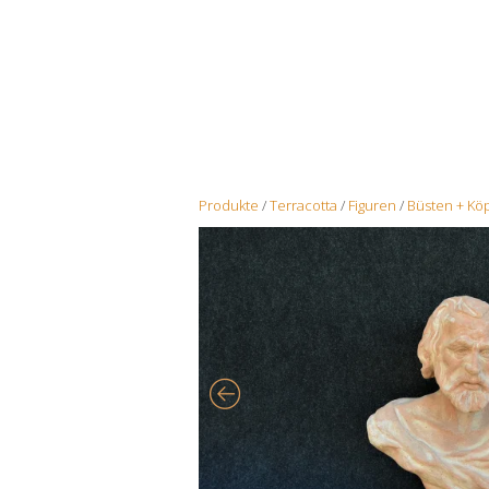
Produkte
/
Terracotta
/
Figuren
/
Büsten + Kö