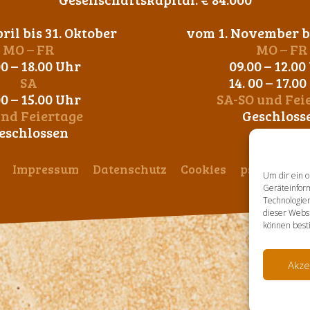
ril bis 31. Oktober
vom 1. November bi
MO – FR
MO – FR
00 – 18.00 Uhr
09.00 – 12.00
SA
14. 00 – 17.0
00 – 15.00 Uhr
SA-SO und Fei
und Feiertage
Geschloss
eschlossen
Impressum
Datenschutz
Cookies
ps-design
Um dir ein o
Geräteinfor
Technologien
dieser Websi
können best
Akze