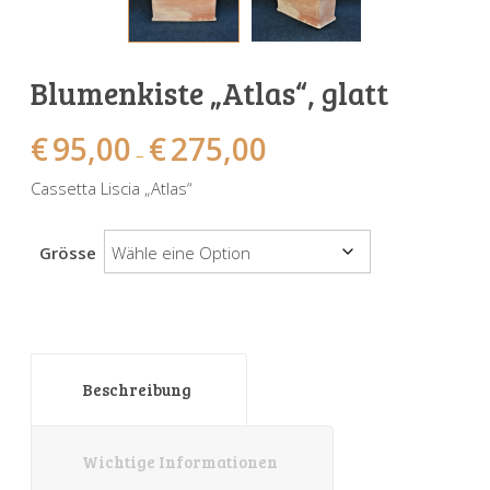
Sonnenuhren
Verschiedene
Sockel + Säulen
Meeresbewohner
Zwiebel- + Knoblauchtöpfe
Spardosen
Wandschalen
Tierfiguren
Schildkröten
Blumenkiste „Atlas“, glatt
Verschiedene
Schnecken
Utensilien
€
95,00
€
275,00
–
Vögel
Schweine + Wildschweine
Cassetta Liscia „Atlas“
Vogeltränken
Verschiedene
Grösse
Wandtafeln
Vögel
Windlichter
Beschreibung
Wichtige Informationen