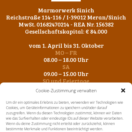
Marmorwerk Sinich
Reichstraße 114-116 / I-39012 Meran/Sinich
MwSt. 01682470214 - REA Nr. 156382
Gesellschaftskapital: € 84.000
vom 1. April bis 31. Oktober
MO – FR
08.00 – 18.00 Uhr
SA
09.00 – 15.00 Uhr
SO und Feiertage
Geschlossen
Cookie-Zustimmung verwalten
vom 1. November bis 31. März
Um dir ein optimales Erlebnis zu bieten, verwenden wir Technologien wie
MO – FR
Cookies, um Geräteinformationen zu speichern und/oder darauf
zuzugreifen. Wenn du diesen Technologien zustimmst, können wir Daten
09.00 – 12.00 Uhr
wie das Surfverhalten oder eindeutige IDs auf dieser Website verarbeiten.
14. 00 – 17.00 Uhr
Wenn du deine Zustimmung nicht erteilst oder zurückziehst, können
SA-SO und Feiertage
bestimmte Merkmale und Funktionen beeinträchtigt werden.