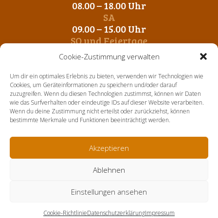
08.00 – 18.00 Uhr
SA
09.00 – 15.00 Uhr
SO und Feiertage
Geschlossen
Cookie-Zustimmung verwalten
vom 1. November bis 31. März
Um dir ein optimales Erlebnis zu bieten, verwenden wir Technologien wie
MO – FR
Cookies, um Geräteinformationen zu speichern und/oder darauf
zuzugreifen. Wenn du diesen Technologien zustimmst, können wir Daten
09.00 – 12.00 Uhr
wie das Surfverhalten oder eindeutige IDs auf dieser Website verarbeiten.
14. 00 – 17.00 Uhr
Wenn du deine Zustimmung nicht erteilst oder zurückziehst, können
SA-SO und Feiertage
bestimmte Merkmale und Funktionen beeinträchtigt werden.
Geschlossen
Akzeptieren
Home
Über uns
Aktuelles
Sortiment
Kontakt
Ablehnen
Einstellungen ansehen
Impressum
Datenschutz
Cookies
ps-
design
Cookie-Richtlinie
Datenschutzerklärung
Impressum