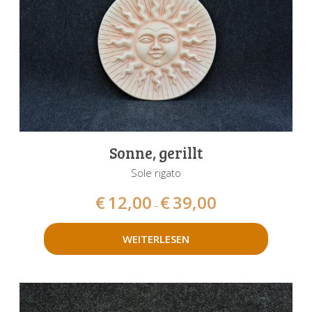
Sonne, gerillt
Sole rigato
€
12,00
€
39,00
–
WEITERLESEN