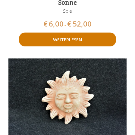
Sonne
Sole
€
6,00
€
52,00
–
WEITERLESEN