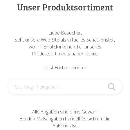
Sonnenuhren
Verschiedene
Sockel + Säulen
Meeresbewohner
Zwiebel- + Knoblauchtöpfe
Unser Produktsortiment
Spardosen
Wandschalen
Tierfiguren
Schildkröten
Verschiedene
Schnecken
Utensilien
Liebe Besucher,
seht unsere Web-Site als virtuelles Schaufenster,
Vögel
Schweine + Wildschweine
wo Ihr Einblick in einen Teil unseres
Produktsortiments haben könnt.
Vogeltränken
Verschiedene
Lasst Euch inspirieren!
Wandtafeln
Vögel
Windlichter
Alle Angaben sind ohne Gewähr
Bei den Maßangaben handelt es sich um die
Außenmaße