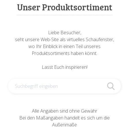
Sonnenuhren
Verschiedene
Sockel + Säulen
Meeresbewohner
Zwiebel- + Knoblauchtöpfe
Unser Produktsortiment
Spardosen
Wandschalen
Tierfiguren
Schildkröten
Verschiedene
Schnecken
Utensilien
Liebe Besucher,
seht unsere Web-Site als virtuelles Schaufenster,
Vögel
Schweine + Wildschweine
wo Ihr Einblick in einen Teil unseres
Produktsortiments haben könnt.
Vogeltränken
Verschiedene
Lasst Euch inspirieren!
Wandtafeln
Vögel
Windlichter
Alle Angaben sind ohne Gewähr
Bei den Maßangaben handelt es sich um die
Außenmaße