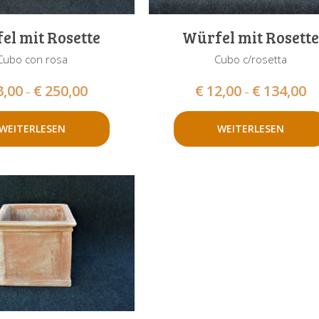
el mit Rosette
Würfel mit Rosette
Cubo con rosa
Cubo c/rosetta
3,00
€
250,00
€
12,00
€
134,00
–
–
WEITERLESEN
WEITERLESEN