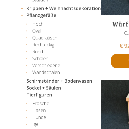
Krippen + Weihnachtsdekoration
Pflanzgefäße
Würfe
Hoch
Oval
Cu
Quadratisch
Rechteckig
€
9
Rund
Schalen
Verschiedene
Wandschalen
Schirmständer + Bodenvasen
Sockel + Säulen
Tierfiguren
Frösche
Hasen
Hunde
Igel