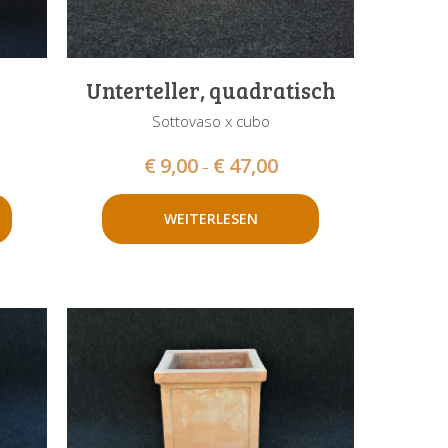
Unterteller, quadratisch
Sottovaso x cubo
€
9,00
€
47,00
–
WEITERLESEN