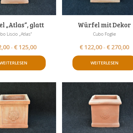
l „Atlas“, glatt
Würfel mit Dekor
bo Liscio „Atlas“
Cubo Foglie
2,00
€
125,00
€
122,00
€
270,00
–
–
WEITERLESEN
WEITERLESEN