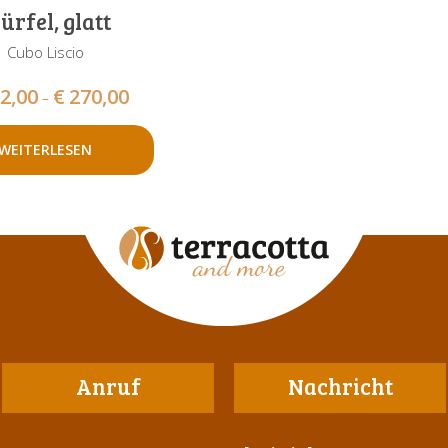
rfel, glatt
Cubo Liscio
2,00
€
270,00
–
WEITERLESEN
Anruf
Nachricht