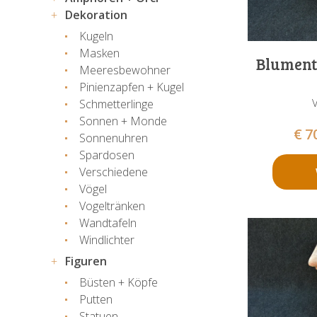
Dekoration
Kugeln
Masken
Blument
Meeresbewohner
Pinienzapfen + Kugel
Schmetterlinge
Sonnen + Monde
€
7
Sonnenuhren
Spardosen
Verschiedene
Vögel
Vogeltränken
Wandtafeln
Windlichter
Figuren
Büsten + Köpfe
Putten
Statuen