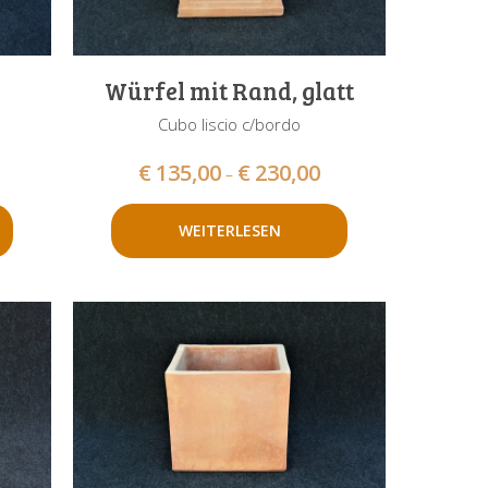
Würfel mit Rand, glatt
Cubo liscio c/bordo
€
135,00
€
230,00
–
WEITERLESEN