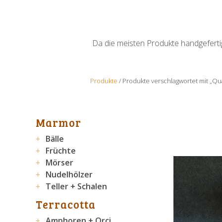
Da die meisten Produkte handgefertigt
Produkte
/ Produkte verschlagwortet mit „Qu
Marmor
Bälle
Früchte
Mörser
Nudelhölzer
Teller + Schalen
Terracotta
Amphoren + Orci