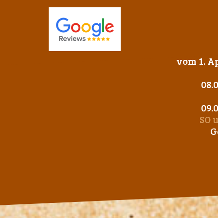
vom 1. Ap
08.
09.
SO 
G