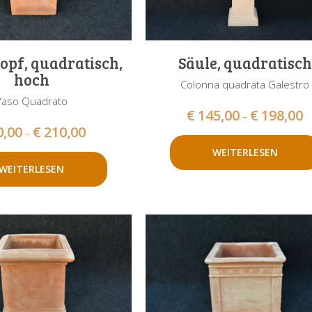
opf, quadratisch,
Säule, quadratisch
hoch
Colonna quadrata Galestro
Vaso Quadrato
€
145,00
€
198,00
–
0,00
€
210,00
–
WEITERLESEN
WEITERLESEN