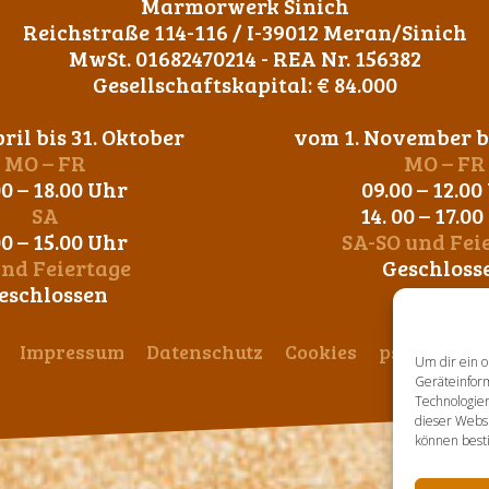
Marmorwerk Sinich
Reichstraße 114-116 / I-39012 Meran/Sinich
MwSt. 01682470214 - REA Nr. 156382
Gesellschaftskapital: € 84.000
ril bis 31. Oktober
vom 1. November bi
MO – FR
MO – FR
00 – 18.00 Uhr
09.00 – 12.00
SA
14. 00 – 17.0
00 – 15.00 Uhr
SA-SO und Fei
und Feiertage
Geschloss
eschlossen
Impressum
Datenschutz
Cookies
ps-design
Um dir ein o
Geräteinfor
Technologien
dieser Websi
können best