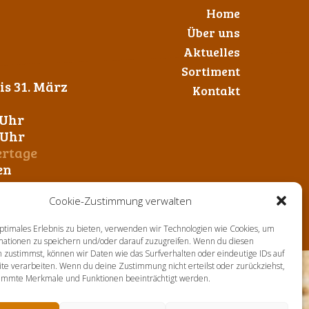
Home
Über uns
Aktuelles
Sortiment
s 31. März
Kontakt
 Uhr
0 Uhr
ertage
en
Cookie-Zustimmung verwalten
ptimales Erlebnis zu bieten, verwenden wir Technologien wie Cookies, um
mationen zu speichern und/oder darauf zuzugreifen. Wenn du diesen
 zustimmst, können wir Daten wie das Surfverhalten oder eindeutige IDs auf
te verarbeiten. Wenn du deine Zustimmung nicht erteilst oder zurückziehst,
immte Merkmale und Funktionen beeinträchtigt werden.