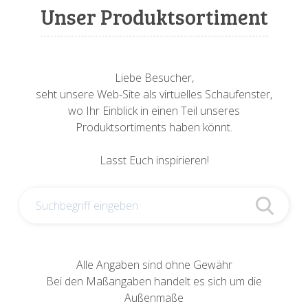
Sonnenuhren
Verschiedene
Sockel + Säulen
Meeresbewohner
Zwiebel- + Knoblauchtöpfe
Unser Produktsortiment
Spardosen
Wandschalen
Tierfiguren
Schildkröten
Verschiedene
Schnecken
Utensilien
Liebe Besucher,
seht unsere Web-Site als virtuelles Schaufenster,
Vögel
Schweine + Wildschweine
wo Ihr Einblick in einen Teil unseres
Produktsortiments haben könnt.
Vogeltränken
Verschiedene
Lasst Euch inspirieren!
Wandtafeln
Vögel
Windlichter
Alle Angaben sind ohne Gewähr
Bei den Maßangaben handelt es sich um die
Außenmaße