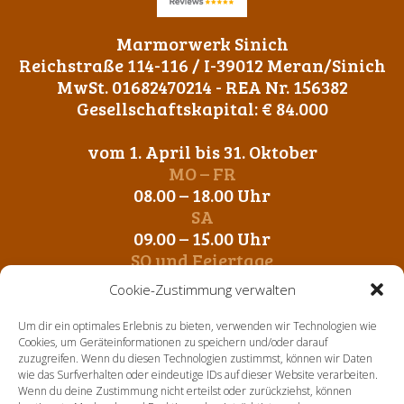
Marmorwerk Sinich
Reichstraße 114-116 / I-39012 Meran/Sinich
MwSt. 01682470214 - REA Nr. 156382
Gesellschaftskapital: € 84.000
vom 1. April bis 31. Oktober
MO – FR
08.00 – 18.00 Uhr
SA
09.00 – 15.00 Uhr
SO und Feiertage
Geschlossen
Cookie-Zustimmung verwalten
vom 1. November bis 31. März
Um dir ein optimales Erlebnis zu bieten, verwenden wir Technologien wie
MO – FR
Cookies, um Geräteinformationen zu speichern und/oder darauf
zuzugreifen. Wenn du diesen Technologien zustimmst, können wir Daten
09.00 – 12.00 Uhr
wie das Surfverhalten oder eindeutige IDs auf dieser Website verarbeiten.
14. 00 – 17.00 Uhr
Wenn du deine Zustimmung nicht erteilst oder zurückziehst, können