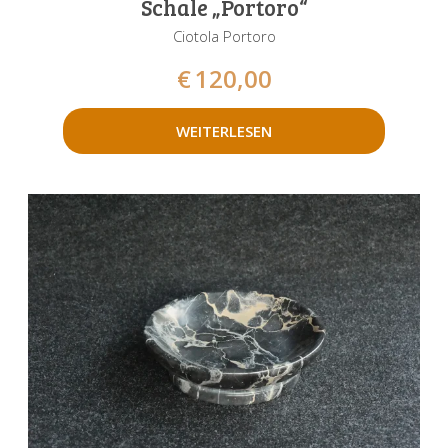
Schale „Portoro“
Ciotola Portoro
€
120,00
WEITERLESEN