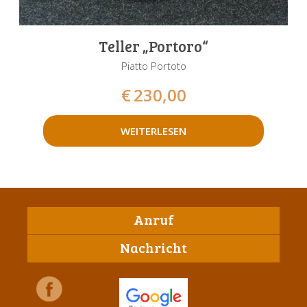
Teller „Portoro“
Piatto Portoto
€
230,00
WEITERLESEN
Anruf
Nachricht