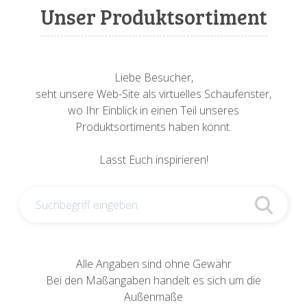
Sonnenuhren
Verschiedene
Sockel + Säulen
Meeresbewohner
Zwiebel- + Knoblauchtöpfe
Unser Produktsortiment
Spardosen
Wandschalen
Tierfiguren
Schildkröten
Verschiedene
Schnecken
Utensilien
Liebe Besucher,
seht unsere Web-Site als virtuelles Schaufenster,
Vögel
Schweine + Wildschweine
wo Ihr Einblick in einen Teil unseres
Produktsortiments haben könnt.
Vogeltränken
Verschiedene
Lasst Euch inspirieren!
Wandtafeln
Vögel
Windlichter
Alle Angaben sind ohne Gewähr
Bei den Maßangaben handelt es sich um die
Außenmaße