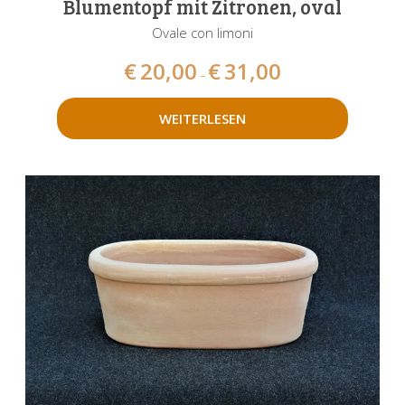
Blumentopf mit Zitronen, oval
Ovale con limoni
€
20,00
€
31,00
–
WEITERLESEN