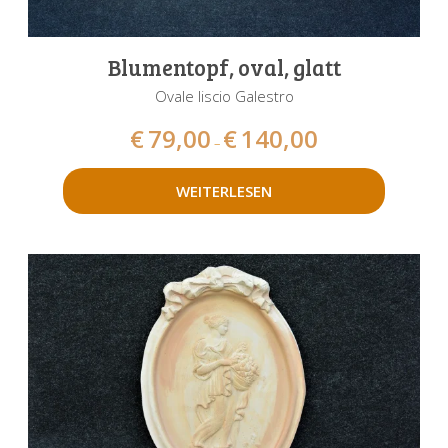
Blumentopf, oval, glatt
Ovale liscio Galestro
€
79,00
€
140,00
–
WEITERLESEN