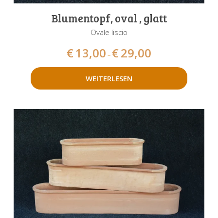
Blumentopf, oval , glatt
Ovale liscio
€
13,00
€
29,00
–
WEITERLESEN