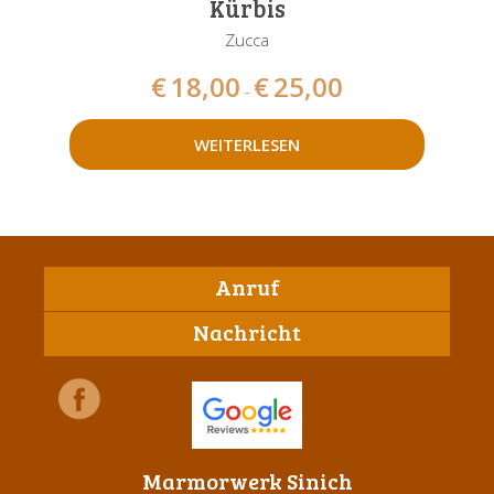
Kürbis
Zucca
€
18,00
€
25,00
–
WEITERLESEN
Anruf
Nachricht
Marmorwerk Sinich