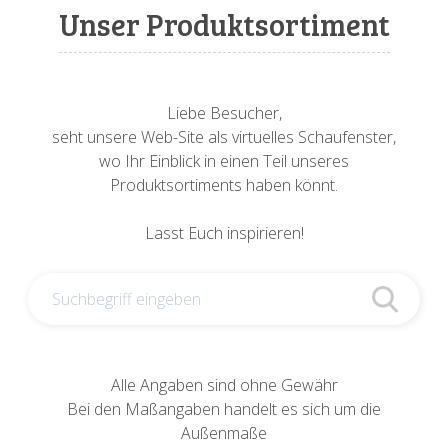
Sonnenuhren
Verschiedene
Sockel + Säulen
Meeresbewohner
Zwiebel- + Knoblauchtöpfe
Unser Produktsortiment
Spardosen
Wandschalen
Tierfiguren
Schildkröten
Verschiedene
Schnecken
Utensilien
Liebe Besucher,
seht unsere Web-Site als virtuelles Schaufenster,
Vögel
Schweine + Wildschweine
wo Ihr Einblick in einen Teil unseres
Produktsortiments haben könnt.
Vogeltränken
Verschiedene
Lasst Euch inspirieren!
Wandtafeln
Vögel
Windlichter
Alle Angaben sind ohne Gewähr
Bei den Maßangaben handelt es sich um die
Außenmaße