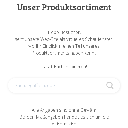
Sonnenuhren
Verschiedene
Sockel + Säulen
Meeresbewohner
Zwiebel- + Knoblauchtöpfe
Unser Produktsortiment
Spardosen
Wandschalen
Tierfiguren
Schildkröten
Verschiedene
Schnecken
Utensilien
Liebe Besucher,
seht unsere Web-Site als virtuelles Schaufenster,
Vögel
Schweine + Wildschweine
wo Ihr Einblick in einen Teil unseres
Produktsortiments haben könnt.
Vogeltränken
Verschiedene
Lasst Euch inspirieren!
Wandtafeln
Vögel
Windlichter
Alle Angaben sind ohne Gewähr
Bei den Maßangaben handelt es sich um die
Außenmaße