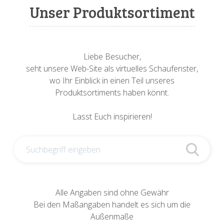
Sonnenuhren
Verschiedene
Sockel + Säulen
Meeresbewohner
Zwiebel- + Knoblauchtöpfe
Unser Produktsortiment
Spardosen
Wandschalen
Tierfiguren
Schildkröten
Verschiedene
Schnecken
Utensilien
Liebe Besucher,
seht unsere Web-Site als virtuelles Schaufenster,
Vögel
Schweine + Wildschweine
wo Ihr Einblick in einen Teil unseres
Produktsortiments haben könnt.
Vogeltränken
Verschiedene
Lasst Euch inspirieren!
Wandtafeln
Vögel
Windlichter
Alle Angaben sind ohne Gewähr
Bei den Maßangaben handelt es sich um die
Außenmaße