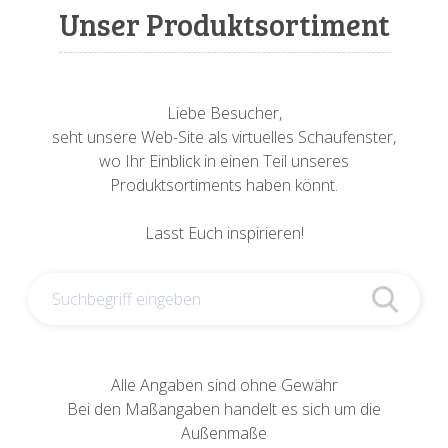
Sonnenuhren
Verschiedene
Sockel + Säulen
Meeresbewohner
Zwiebel- + Knoblauchtöpfe
Unser Produktsortiment
Spardosen
Wandschalen
Tierfiguren
Schildkröten
Verschiedene
Schnecken
Utensilien
Liebe Besucher,
seht unsere Web-Site als virtuelles Schaufenster,
Vögel
Schweine + Wildschweine
wo Ihr Einblick in einen Teil unseres
Produktsortiments haben könnt.
Vogeltränken
Verschiedene
Lasst Euch inspirieren!
Wandtafeln
Vögel
Windlichter
Alle Angaben sind ohne Gewähr
Bei den Maßangaben handelt es sich um die
Außenmaße