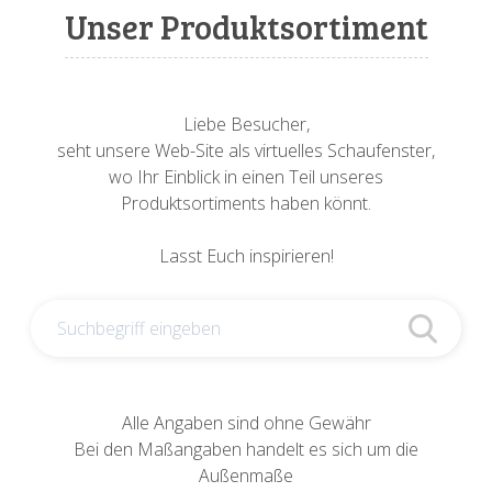
Sonnenuhren
Verschiedene
Sockel + Säulen
Meeresbewohner
Zwiebel- + Knoblauchtöpfe
Unser Produktsortiment
Spardosen
Wandschalen
Tierfiguren
Schildkröten
Verschiedene
Schnecken
Utensilien
Liebe Besucher,
seht unsere Web-Site als virtuelles Schaufenster,
Vögel
Schweine + Wildschweine
wo Ihr Einblick in einen Teil unseres
Produktsortiments haben könnt.
Vogeltränken
Verschiedene
Lasst Euch inspirieren!
Wandtafeln
Vögel
Windlichter
Alle Angaben sind ohne Gewähr
Bei den Maßangaben handelt es sich um die
Außenmaße