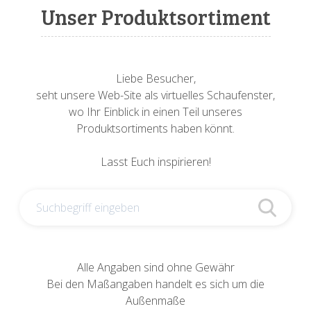
Sonnenuhren
Verschiedene
Sockel + Säulen
Meeresbewohner
Zwiebel- + Knoblauchtöpfe
Unser Produktsortiment
Spardosen
Wandschalen
Tierfiguren
Schildkröten
Verschiedene
Schnecken
Utensilien
Liebe Besucher,
seht unsere Web-Site als virtuelles Schaufenster,
Vögel
Schweine + Wildschweine
wo Ihr Einblick in einen Teil unseres
Produktsortiments haben könnt.
Vogeltränken
Verschiedene
Lasst Euch inspirieren!
Wandtafeln
Vögel
Windlichter
Alle Angaben sind ohne Gewähr
Bei den Maßangaben handelt es sich um die
Außenmaße