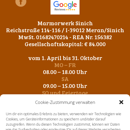
Marmorwerk Sinich
Reichstraße 114-116 / I-39012 Meran/Sinich
MwSt. 01682470214 - REA Nr. 156382
Gesellschaftskapital: € 84.000
vom 1. April bis 31. Oktober
MO – FR
08.00 – 18.00 Uhr
SA
09.00 – 15.00 Uhr
SO und Feiertage
Geschlossen
Cookie-Zustimmung verwalten
vom 1. November bis 31. März
Um dir ein optimales Erlebnis zu bieten, verwenden wir Technologien wie
MO – FR
Cookies, um Geräteinformationen zu speichern und/oder darauf
zuzugreifen. Wenn du diesen Technologien zustimmst, können wir Daten
09.00 – 12.00 Uhr
wie das Surfverhalten oder eindeutige IDs auf dieser Website verarbeiten.