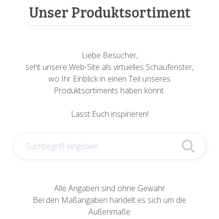
Sonnenuhren
Verschiedene
Sockel + Säulen
Meeresbewohner
Zwiebel- + Knoblauchtöpfe
Unser Produktsortiment
Spardosen
Wandschalen
Tierfiguren
Schildkröten
Verschiedene
Schnecken
Utensilien
Liebe Besucher,
seht unsere Web-Site als virtuelles Schaufenster,
Vögel
Schweine + Wildschweine
wo Ihr Einblick in einen Teil unseres
Produktsortiments haben könnt.
Vogeltränken
Verschiedene
Lasst Euch inspirieren!
Wandtafeln
Vögel
Windlichter
Alle Angaben sind ohne Gewähr
Bei den Maßangaben handelt es sich um die
Außenmaße