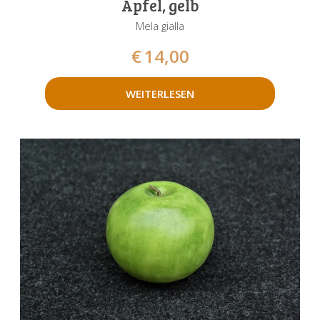
Apfel, gelb
Mela gialla
€
14,00
WEITERLESEN