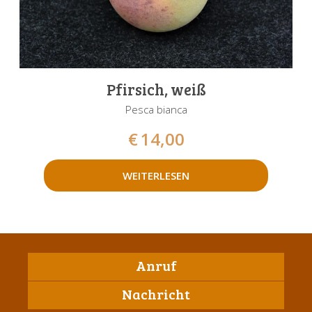
Pfirsich, weiß
Pesca bianca
€
14,00
WEITERLESEN
Anruf
Nachricht