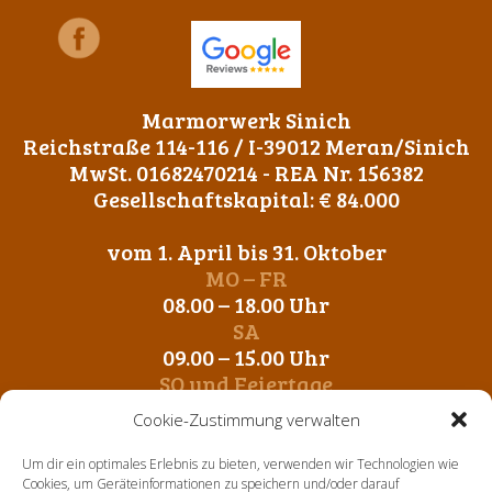
Marmorwerk Sinich
Reichstraße 114-116 / I-39012 Meran/Sinich
MwSt. 01682470214 - REA Nr. 156382
Gesellschaftskapital: € 84.000
vom 1. April bis 31. Oktober
MO – FR
08.00 – 18.00 Uhr
SA
09.00 – 15.00 Uhr
SO und Feiertage
Geschlossen
Cookie-Zustimmung verwalten
vom 1. November bis 31. März
Um dir ein optimales Erlebnis zu bieten, verwenden wir Technologien wie
MO – FR
Cookies, um Geräteinformationen zu speichern und/oder darauf