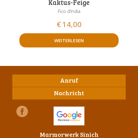
Kaktus-Feige
Fico d’India
€
14,00
WEITERLESEN
Anruf
Nachricht
Marmorwerk Sinich