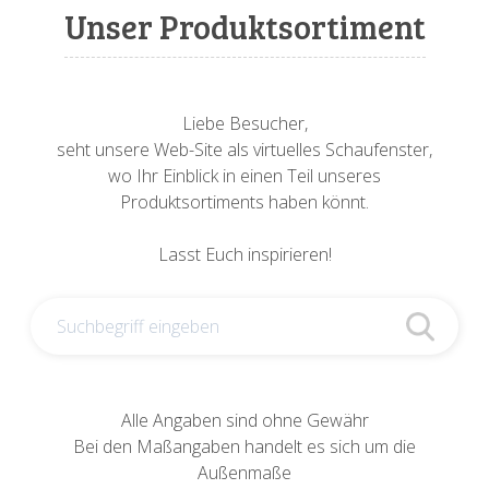
Sonnenuhren
Verschiedene
Sockel + Säulen
Meeresbewohner
Zwiebel- + Knoblauchtöpfe
Unser Produktsortiment
Spardosen
Wandschalen
Tierfiguren
Schildkröten
Verschiedene
Schnecken
Utensilien
Liebe Besucher,
seht unsere Web-Site als virtuelles Schaufenster,
Vögel
Schweine + Wildschweine
wo Ihr Einblick in einen Teil unseres
Produktsortiments haben könnt.
Vogeltränken
Verschiedene
Lasst Euch inspirieren!
Wandtafeln
Vögel
Windlichter
Alle Angaben sind ohne Gewähr
Bei den Maßangaben handelt es sich um die
Außenmaße