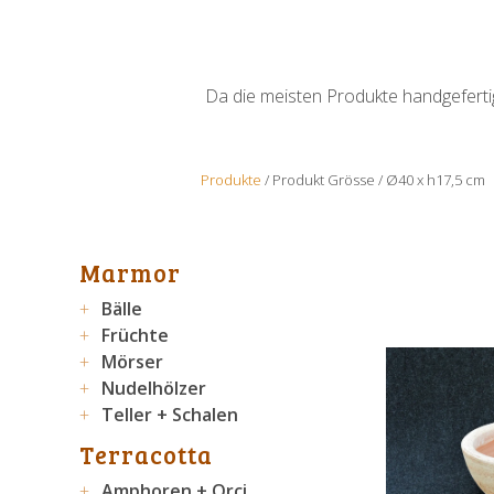
Da die meisten Produkte handgefertigt
Produkte
/ Produkt Grösse / Ø40 x h17,5 cm
Marmor
Bälle
Früchte
Mörser
Nudelhölzer
Teller + Schalen
Terracotta
Amphoren + Orci