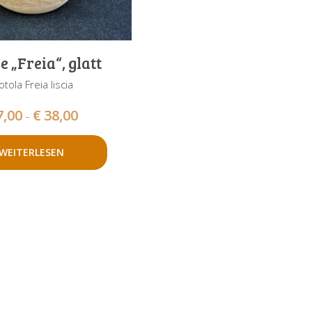
e „Freia“, glatt
otola Freia liscia
7,00
€
38,00
–
WEITERLESEN