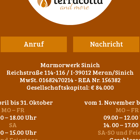
Anruf
Nachricht
Marmorwerk Sinich
Reichstraße 114-116 / I-39012 Meran/Sinich
MwSt. 01682470214 - REA Nr. 156382
Gesellschaftskapital: € 84.000
ril bis 31. Oktober
vom 1. November bi
MO – FR
MO – FR
00 – 18.00 Uhr
09.00 – 12.00
SA
14. 00 – 17.0
00 – 15.00 Uhr
SA-SO und Fei
und Feiertage
Geschloss