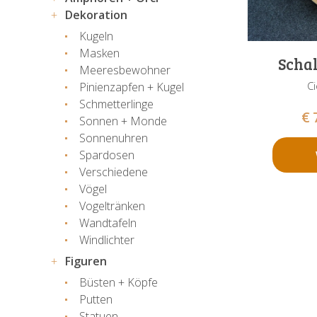
Dekoration
Kugeln
Masken
Schal
Meeresbewohner
Ci
Pinienzapfen + Kugel
Schmetterlinge
€
Sonnen + Monde
Sonnenuhren
Spardosen
Verschiedene
Vögel
Vogeltränken
Wandtafeln
Windlichter
Figuren
Büsten + Köpfe
Putten
Statuen