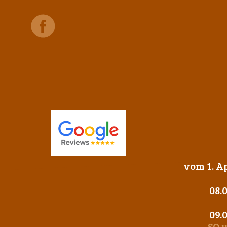
vom 1. Ap
08.
09.
SO 