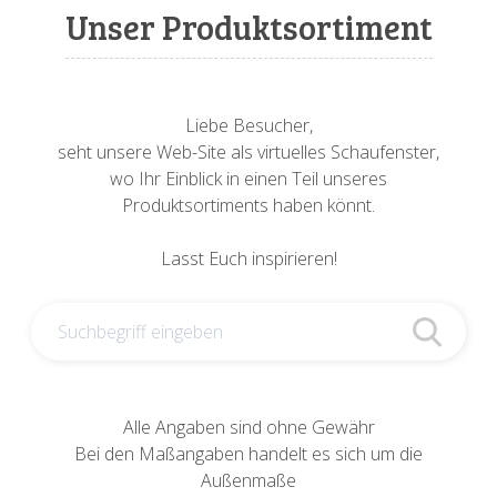
Sonnenuhren
Verschiedene
Sockel + Säulen
Meeresbewohner
Zwiebel- + Knoblauchtöpfe
Unser Produktsortiment
Spardosen
Wandschalen
Tierfiguren
Schildkröten
Verschiedene
Schnecken
Utensilien
Liebe Besucher,
seht unsere Web-Site als virtuelles Schaufenster,
Vögel
Schweine + Wildschweine
wo Ihr Einblick in einen Teil unseres
Produktsortiments haben könnt.
Vogeltränken
Verschiedene
Lasst Euch inspirieren!
Wandtafeln
Vögel
Windlichter
Alle Angaben sind ohne Gewähr
Bei den Maßangaben handelt es sich um die
Außenmaße