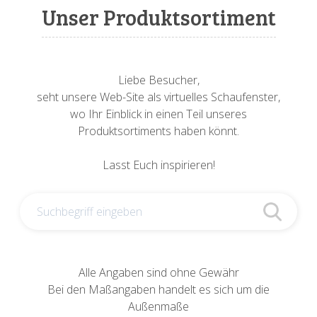
Sonnenuhren
Verschiedene
Sockel + Säulen
Meeresbewohner
Zwiebel- + Knoblauchtöpfe
Unser Produktsortiment
Spardosen
Wandschalen
Tierfiguren
Schildkröten
Verschiedene
Schnecken
Utensilien
Liebe Besucher,
seht unsere Web-Site als virtuelles Schaufenster,
Vögel
Schweine + Wildschweine
wo Ihr Einblick in einen Teil unseres
Produktsortiments haben könnt.
Vogeltränken
Verschiedene
Lasst Euch inspirieren!
Wandtafeln
Vögel
Windlichter
Alle Angaben sind ohne Gewähr
Bei den Maßangaben handelt es sich um die
Außenmaße