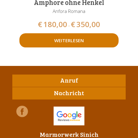
Amphore ohne Henkel
Anfora Romana
€
180,00
€
350,00
–
WEITERLESEN
Anruf
Nachricht
Marmorwerk Sinich