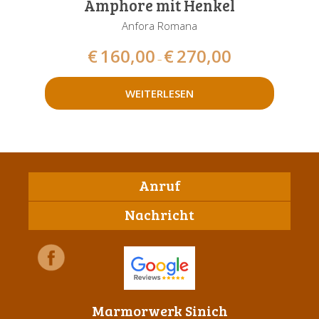
Amphore mit Henkel
Anfora Romana
€
160,00
€
270,00
–
WEITERLESEN
Anruf
Nachricht
Marmorwerk Sinich