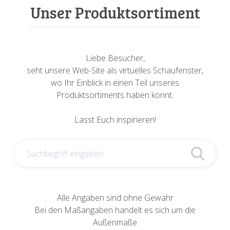
Sonnenuhren
Verschiedene
Sockel + Säulen
Meeresbewohner
Zwiebel- + Knoblauchtöpfe
Unser Produktsortiment
Spardosen
Wandschalen
Tierfiguren
Schildkröten
Verschiedene
Schnecken
Utensilien
Liebe Besucher,
seht unsere Web-Site als virtuelles Schaufenster,
Vögel
Schweine + Wildschweine
wo Ihr Einblick in einen Teil unseres
Produktsortiments haben könnt.
Vogeltränken
Verschiedene
Lasst Euch inspirieren!
Wandtafeln
Vögel
Windlichter
Alle Angaben sind ohne Gewähr
Bei den Maßangaben handelt es sich um die
Außenmaße