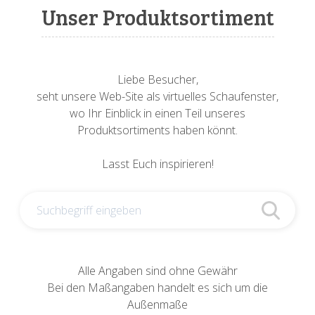
Sonnenuhren
Verschiedene
Sockel + Säulen
Meeresbewohner
Zwiebel- + Knoblauchtöpfe
Unser Produktsortiment
Spardosen
Wandschalen
Tierfiguren
Schildkröten
Verschiedene
Schnecken
Utensilien
Liebe Besucher,
seht unsere Web-Site als virtuelles Schaufenster,
Vögel
Schweine + Wildschweine
wo Ihr Einblick in einen Teil unseres
Produktsortiments haben könnt.
Vogeltränken
Verschiedene
Lasst Euch inspirieren!
Wandtafeln
Vögel
Windlichter
Alle Angaben sind ohne Gewähr
Bei den Maßangaben handelt es sich um die
Außenmaße