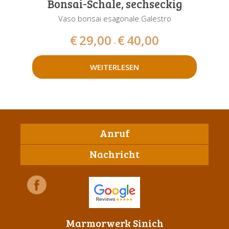
Bonsai-Schale, sechseckig
Vaso bonsai esagonale Galestro
€
29,00
€
40,00
–
WEITERLESEN
Anruf
Nachricht
Marmorwerk Sinich